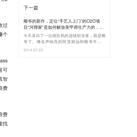
下一篇
雕爷的新作，定位“手艺人上门”的O2O项
收过
目“河狸家”是如何解放美甲师生产力的，已
获IDG 3000万人民币A轮投资
赚个
今天采访了一位很拉风的连续创业者，就是雕
爷了。继名声响亮的阿芙精油和雕爷牛腩之
后，雕爷这次祭出是一个从美甲服务切入的上
2014-07-23
门O2O项目—河狸家。由于他人远在巴黎，在
ss
雕爷建议下36氪就做了一个简短微信采访。
这可
真智
浪费
浪费
接找