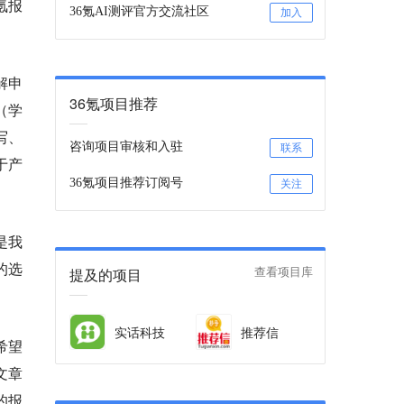
氪报
36氪AI测评官方交流社区
加入
解申
36氪项目推荐
（学
写、
咨询项目审核和入驻
联系
于产
36氪项目推荐订阅号
关注
是我
的选
提及的项目
查看项目库
实话科技
推荐信
希望
文章
的报