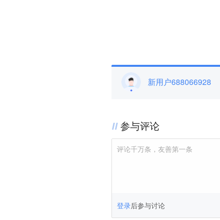
新用户688066928
参与评论
评论千万条，友善第一条
登录
后参与讨论