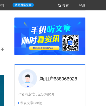
评网
搜索
登录
长不
新用户688066928
作者有点忙，还没写简介
发表文章
638
篇