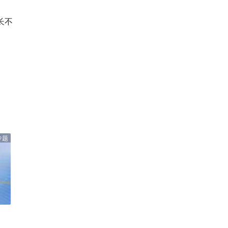
长不
专题