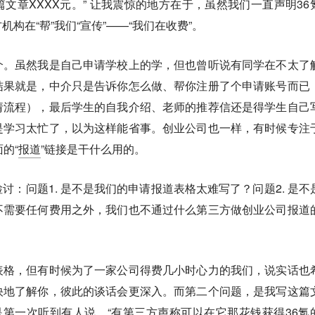
文章XXXX元。” 让我震惊的地方在于，虽然我们一直声明36
构在“帮”我们“宣传”——“我们在收费”。
介。虽然我是自己申请学校上的学，但也曾听说有同学在不太了
结果就是，中介只是告诉你怎么做、帮你注册了个申请账号而已
请流程），最后学生的自我介绍、老师的推荐信还是得学生自己
是学习太忙了，以为这样能省事。创业公司也一样，有时候专注
的“
报道
”链接是干什么用的。
讨：问题1. 是不是我们的申请报道表格太难写了？问题2. 是不
不需要任何费用之外，我们也不通过什么第三方做创业公司报道
表格，但有时候为了一家公司得费几小时心力的我们，说实话也
快地了解你，彼此的谈话会更深入。而第二个问题，是我写这篇
第一次听到有人说，“有第三方声称可以在它那花钱获得36氪