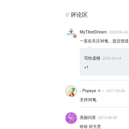
评论区
MyTibetDream
·
2022-06-24
一直在关注36氪，提交报
写给遗憾
·
2022-06-24
+1
- Popeye 🔆 -
·
2017-02-06
支持36氪
美丽问答
·
2015-09-09
哈哈 好主意