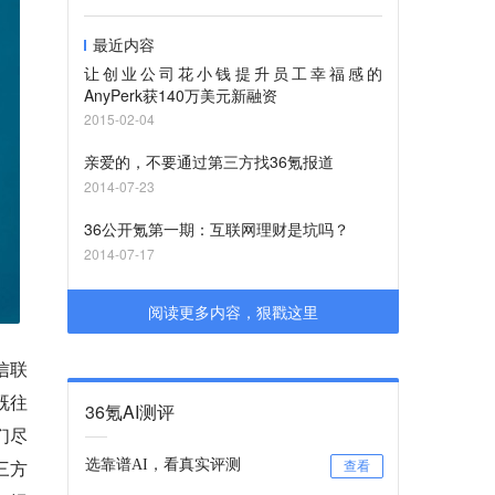
最近内容
让创业公司花小钱提升员工幸福感的
AnyPerk获140万美元新融资
2015-02-04
亲爱的，不要通过第三方找36氪报道
2014-07-23
36公开氪第一期：互联网理财是坑吗？
2014-07-17
阅读更多内容，狠戳这里
信联
既往
36氪AI测评
们尽
三方
选靠谱AI，看真实评测
查看