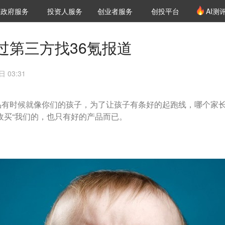
创投发布
项目推荐
核心服务
LP源计划
政府服务
投资人服务
创业者服务
创投平台
AI测
36氪Pro
VClub
VClub投资机构库
创投氪堂
城市之窗
投资机构职位推介
企业入驻
投资人认证
过第三方找36氪报道
 03:31
品有时候就像你们的孩子，为了让孩子有条好的起跑线，哪个家
收买“我们的，也只有好的产品而已。