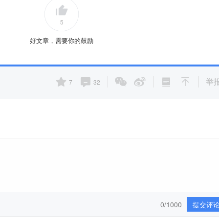
5
好文章，需要你的鼓励
举
7
32
0/1000
提交评