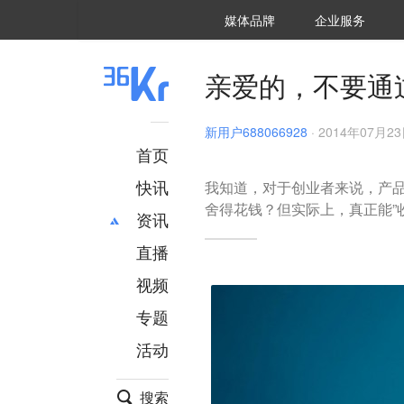
36氪Auto
数字时氪
企业号
未来消费
智能涌现
未来城市
启动Power on
媒体品牌
企业服务
企服点评
36氪出海
36氪研究院
潮生TIDE
36氪企服点评
36Kr研究院
36氪财经
职场bonus
36碳
后浪研究所
36Kr创新咨询
暗涌Waves
硬氪
氪睿研究院
亲爱的，不要通
新用户688066928
·
2014年07月23日
首页
快讯
我知道，对于创业者来说，产
舍得花钱？但实际上，真正能”
资讯
直播
最新
推荐
创投
财经
视频
汽车
AI
专题
科技
项目推荐
活动
专精特新
安徽
搜索