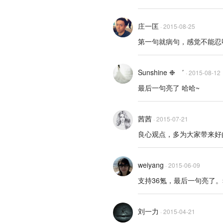
庄一匡
·
2015-08-25
第一句就病句，感觉不能忍
Sunshine ❉ ゛
·
2015-08-12
最后一句亮了 哈哈~
茜茜
·
2015-07-21
良心观点，多为大家带来好
weiyang
·
2015-06-09
支持36氪，最后一句亮了
刘一力
·
2015-04-21