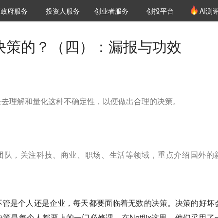
创投发布
项目推荐
核心服务
LP源计划
政府服务
投资人服务
创业者服务
创投平台
AI测
36氪Pro
VClub
VClub投资机构库
创投氪堂
城市之窗
投资机构职位推介
企业入驻
投资人认证
如何做决策的？（四）：漏报与功效
是去理解和量化这种不确定性，以便做出合理的决策。
译团队，关注科技、商业、职场、生活等领域，重点介绍国外的
不管是个人还是企业，每天都要面临着无数的决策。决策的好坏
策是每个人都要上的一门必修课。在Netflix这里，他们采用了