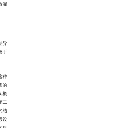
致漏
差异
要手
这种
集的
实概
第二
的结
假设
的提