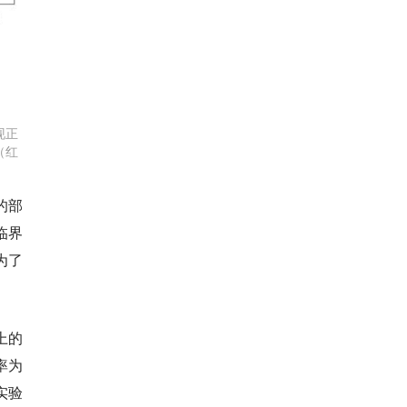
现正
（红
的部
临界
为了
上的
率为
实验