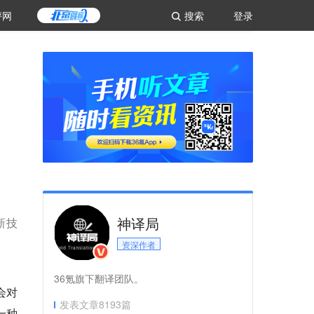
评网
搜索
登录
神译局
新技
资深作者
36氪旗下翻译团队。
会对
发表文章
8193
篇
一种