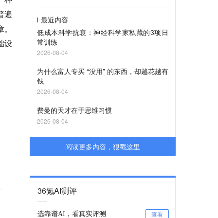
普遍
最近内容
章。
低成本科学抗衰：神经科学家私藏的3项日
常训练
础设
2026-08-04
为什么富人专买 “没用” 的东西，却越花越有
钱
2026-08-04
费曼的天才在于思维习惯
2026-08-04
阅读更多内容，狠戳这里
36氪AI测评
选靠谱AI，看真实评测
查看