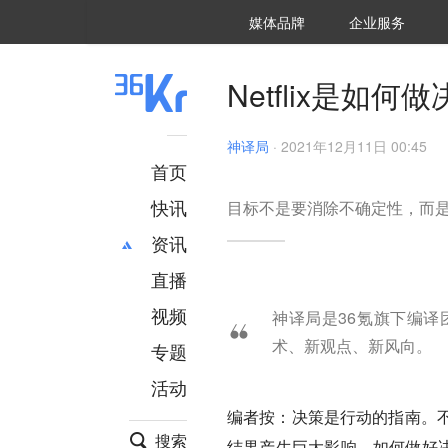
36氪Auto
数字时氪
企业号
未来消费
智能涌现
未来城市
启动Power on
媒体品牌
企业服务
企服点评
36氪出海
36氪研究院
潮生TIDE
36氪企服点评
36Kr研究院
36氪财经
职场bonus
36碳
后浪研究所
36Kr创新咨询
暗涌Waves
硬氪
氪睿研究院
Netflix是
神译局
·
2021年12月11日 00:45
首页
快讯
目标不是要消除不确定性，而
资讯
直播
最新
推荐
创投
财经
视频
神译局是36氪旗下编
汽车
AI
术、新观点、新风向。
专题
科技
项目推荐
活动
专精特新
安徽
编者按：决策是行动的指南。
搜索
结果产生巨大影响，如何做好决