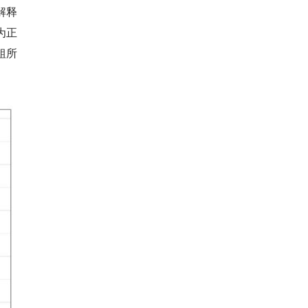
解释
为正
粗所