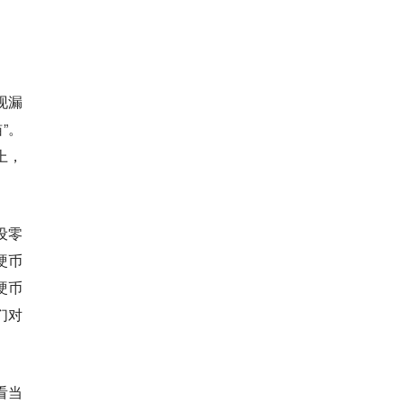
现漏
”。
上，
设零
硬币
硬币
们对
看当