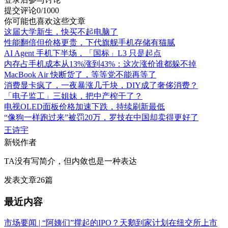
提交评论
0/1000
你可能也喜欢这些文章
这届大学新生，快买不起电脑了
性能翻倍但价格更贵，下代旗舰手机存储有猫腻
AI Agent 手机下半场，「国标」L3 只是起点
内存占手机成本从13%涨到43%：这次涨价谁都躲不掉
MacBook Air 快断货了，等等党不能再等了
消费显卡疯了，一夜暴涨几千块，DIY成了奢侈消费？
「电子监工」三姐妹，把中产榨干了？
电视OLED面板价格加速下跌，持续刷新最低
“像狗一样跑过来”被罚20万，罗技在中国却卖得更好了
王诗宇
新锐作者
TA没有写简介，但内敛也是一种表达
发表文章
26
篇
最近内容
市场要闻 | “阿姨们”撑起的IPO？天鹅到家计划在纽交所上市