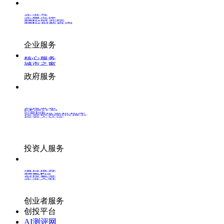
企业号
企服点评
36Kr研究院
36Kr创新咨询
企业服务
核心服务
城市之窗
政府服务
创投发布
LP源计划
VClub
VClub投资机构库
投资机构职位推介
投资人认证
投资人服务
项目推荐
36氪Pro
创投氪堂
企业入驻
创业者服务
创投平台
AI测评网