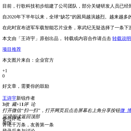
目前，行歌科技初步组建了公司团队，部分关键研发人员已经
自2020年下半年以来，全球“缺芯”的困局越演越烈。越来越
在此时宣布进军车载智能芯片业务，寒武纪无疑选择了一条下
本文由「
王诗宇
」原创出品， 转载或内容合作请点击
转载说明
项目推荐
本文图片来自：
企业官方
+1
0
好文章，需要你的鼓励
王诗宇
新锐作者
3
收 藏
+1
1
评 论
打开微信“扫一扫”，打开网页后点击屏幕右上角分享按钮
微 
沉浸阅读
返回顶部
参与评论
举报
评论千万条，友善第一条
登录
后参与讨论