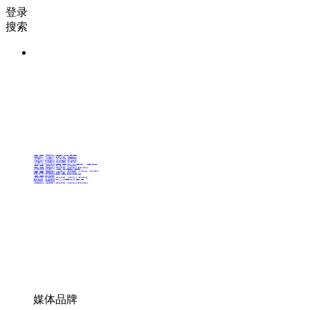
登录
搜索
36氪Auto
数字时氪
未来消费
智能涌现
未来城市
启动Power on
36氪出海
36氪研究院
潮生TIDE
36氪企服点评
36氪财经
职场bonus
36碳
后浪研究所
暗涌Waves
硬氪
氪睿研究院
媒体品牌