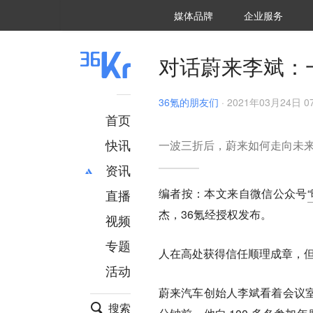
36氪Auto
数字时氪
企业号
未来消费
智能涌现
未来城市
启动Power on
媒体品牌
企业服务
企服点评
36氪出海
36氪研究院
潮生TIDE
36氪企服点评
36Kr研究院
36氪财经
职场bonus
36碳
后浪研究所
36Kr创新咨询
暗涌Waves
硬氪
氪睿研究院
对话蔚来李斌：
36氪的朋友们
·
2021年03月24日 07
首页
快讯
一波三折后，蔚来如何走向未
资讯
编者按：本文来自微信公众号
直播
最新
推荐
杰
，36氪经授权发布。
创投
财经
视频
汽车
AI
专题
人在高处获得信任顺理成章，
科技
项目推荐
活动
专精特新
安徽
蔚来汽车创始人李斌看着会议
搜索