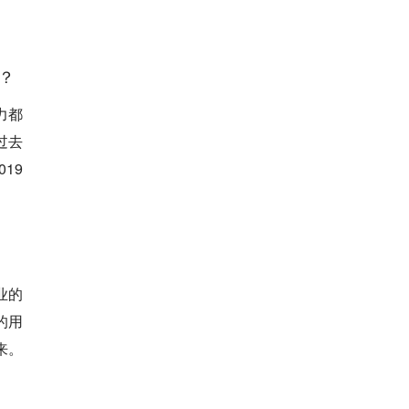
？
力都
过去
19
业的
的用
来。