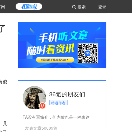
评网
搜索
登录
了
黄俊
36氪的朋友们
特邀作者
TA没有写简介，但内敛也是一种表达
。几
发表文章
50089
篇