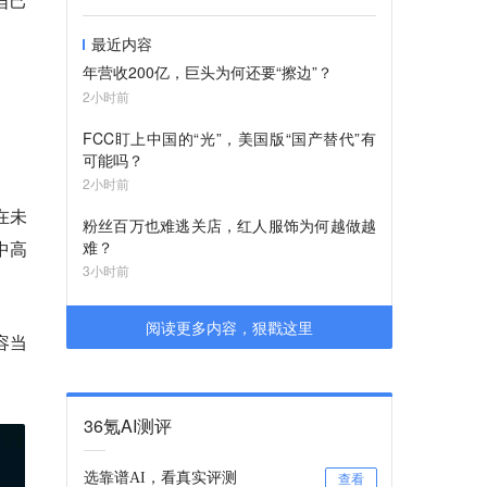
自己
最近内容
年营收200亿，巨头为何还要“擦边”？
2小时前
FCC盯上中国的“光”，美国版“国产替代”有
可能吗？
2小时前
在未
粉丝百万也难逃关店，红人服饰为何越做越
中高
难？
3小时前
阅读更多内容，狠戳这里
容当
36氪AI测评
选靠谱AI，看真实评测
查看