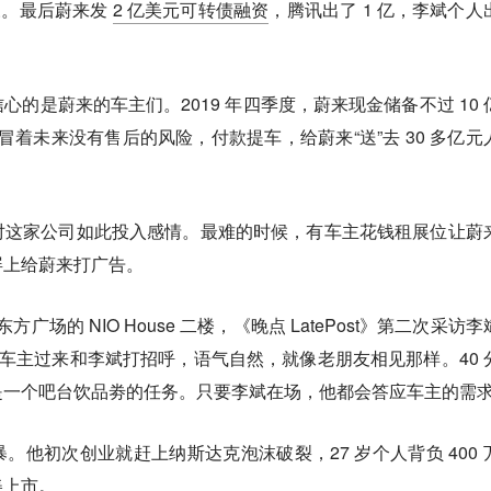
犹豫。最后蔚来发
2 亿美元可转债融资
，腾讯出了 1 亿，李斌个人
的是蔚来的车主们。2019 年四季度，蔚来现金储备不过 10 
主冒着未来没有售后的风险，付款提车，给蔚来“送”去 30 多亿元
对这家公司如此投入感情。最难的时候，有车主花钱租展位让蔚
屏上给蔚来打广告。
方广场的 NIO House 二楼，《晚点 LatePost》第二次采访
就有车主过来和李斌打招呼，语气自然，就像老朋友相见那样。40 
是一个吧台饮品劵的任务。只要李斌在场，他都会答应车主的需
。他初次创业就赶上纳斯达克泡沫破裂，27 岁个人背负 400 
美上市。