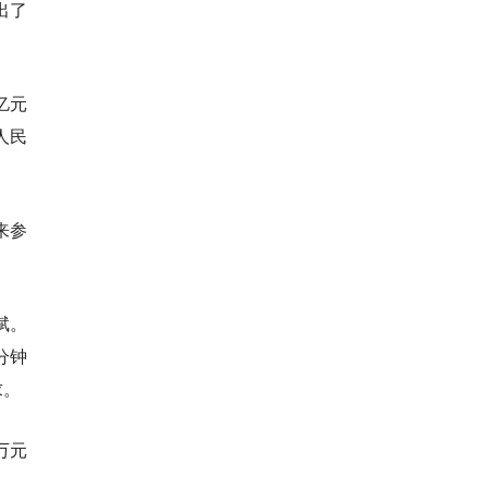
出了
亿元
人民
来参
李斌。
分钟
求。
万元