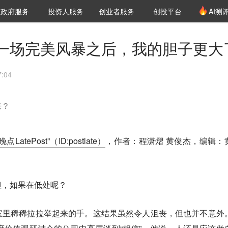
创投发布
项目推荐
核心服务
LP源计划
政府服务
投资人服务
创业者服务
创投平台
AI测
36氪Pro
VClub
VClub投资机构库
创投氪堂
城市之窗
投资机构职位推介
企业入驻
投资人认证
一场完美风暴之后，我的胆子更大
:04
来？
“晚点LatePost”（ID:postlate）
，作者：
程潇熠 黄俊杰，
编辑：
但，如果在低处呢？
室里稀稀拉拉举起来的手。这结果虽然令人沮丧，但也并不意外