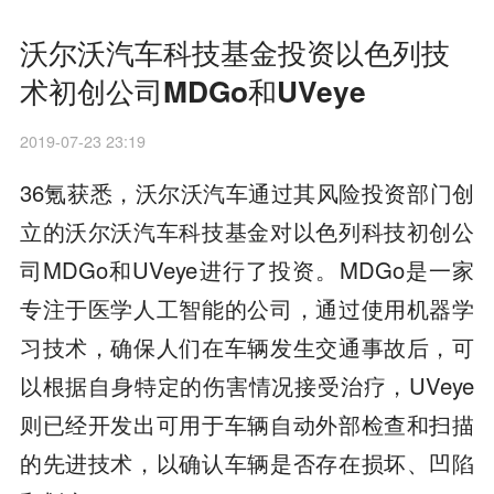
沃尔沃汽车科技基金投资以色列技
术初创公司MDGo和UVeye
2019-07-23 23:19
36氪获悉，沃尔沃汽车通过其风险投资部门创
立的沃尔沃汽车科技基金对以色列科技初创公
司MDGo和UVeye进行了投资。MDGo是一家
专注于医学人工智能的公司，通过使用机器学
习技术，确保人们在车辆发生交通事故后，可
以根据自身特定的伤害情况接受治疗，UVeye
则已经开发出可用于车辆自动外部检查和扫描
的先进技术，以确认车辆是否存在损坏、凹陷