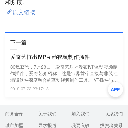
和划痕。
原文链接
下一篇
爱奇艺推出IVP互动视频制作插件
36氪获悉，7月23日，爱奇艺对外发布IVP互动视频制
作插件，爱奇艺介绍称，这是业界首个直接与非线性
编辑软件深度融合的互动视频制作工具。IVP插件与视
频剪辑流程深度结合，支持创作者直接在非编软件中
2019-07-23 23:17:18
创建、编辑、预览和导出互动视频，实现“零门槛”编
辑互动视频。目前，IVP插件已经支持在Adobe Premi
ere中运行，并在爱奇艺官网上的“互动视频标准”中开
放下载。
商务合作
关于我们
加入我们
联系我们
城市加盟
寻求报道
我要入驻
投资者关系