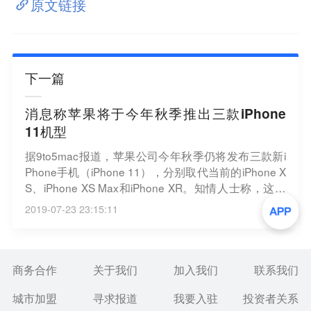
原文链接
下一篇
消息称苹果将于今年秋季推出三款iPhone
11机型
据9to5mac报道，苹果公司今年秋季仍将发布三款新i
Phone手机（iPhone 11），分别取代当前的iPhone X
S、iPhone XS Max和iPhone XR。知情人士称，这三
款新iPhone将采用苹果A13处理器，并未取消Lightnin
2019-07-23 23:15:11
g接口。其中两款将采用OLED Retina屏幕，而XR的
换代机型继续采用Liquid Retina LCD屏幕。（新浪科
技）
商务合作
关于我们
加入我们
联系我们
城市加盟
寻求报道
我要入驻
投资者关系