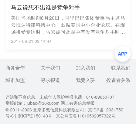
马云说想不出谁是竞争对手
美国当地时间6月20日，阿里巴巴集团董事局主席马
云抵达特律科博中心，出席美国中小企业论坛。在现
场接受专访时，马云被问及眼中有没有竞争对手时，
马云“很无奈”的表示：“我想不出，我不知道。”马云表
2017-06-21 09:14:44
示：“某种程度上我们在内PK腾讯，在外PK亚马逊，
但我觉得现在说谁是竞争对手太早，阿里目前努力想
做的，是为电子商务做好的基础建设、支付方式、市
场、后勤服务，能够让今天的每个人都有能力，和亚
商务合作
关于我们
加入我们
联系我们
马逊、微软、IBM竞争。”马云称，永远别觉得自己是
城市加盟
寻求报道
我要入驻
投资者关系
最好的，一定要多“疑神疑鬼”。
违法和不良信息、未成年人保护举报电话：010-89650707
举报邮箱：jubao@36kr.com 网上有害信息举报
© 2011~
2026
北京多氪信息科技有限公司 |
京ICP备12031756
号-6
|
京ICP证150143号
| 京公网安备11010502057322号