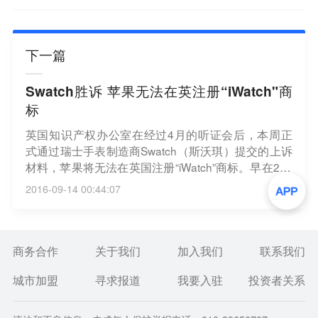
下一篇
Swatch胜诉 苹果无法在英注册“iWatch"商
标
英国知识产权办公室在经过4月的听证会后，本周正
式通过瑞士手表制造商Swatch（斯沃琪）提交的上诉
材料，苹果将无法在英国注册“iWatch”商标。早在201
4年3月苹果尚未推出智能手表之际，Swatch就提出“i
2016-09-14 00:44:07
Watch”与其“iSwatch” 和“Swatch”商标过于相似，容易
造成混淆，向英国提出反对苹果注册“iWatch” 商标的
请求。
商务合作
关于我们
加入我们
联系我们
城市加盟
寻求报道
我要入驻
投资者关系