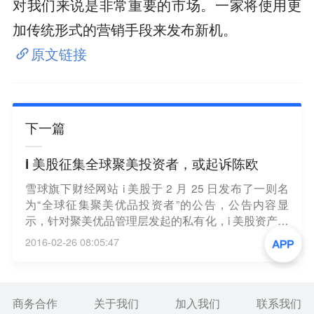
对我们来说是非常重要的市场。一家将使用更
加传统形式的营销手段来发布新机。
原文链接
下一篇
i 美股征集全球聚美投资者，或起诉陈欧
雪球旗下财经网站 i 美股于 2 月 25 日发布了一则名
为“全球征集聚美优品投资者”的公告，公告内容显
示，针对聚美优品管理层发起的私有化，i 美股资产管
理公司可能采取一系列起诉行动。起诉行动包括在美
2016-02-26 08:05:47
国发起针对聚美公司 CEO 陈欧、产品副总裁戴雨森
的申诉和诉讼，怀疑其先操控股价再发出私有化邀
约；针对特委会个人发起诉讼，若将来特委会同意聚
美管理层 7 美元的私有化价格，则可能在开曼发起针
商务合作
关于我们
加入我们
联系我们