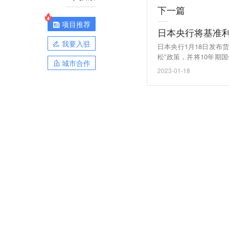
下一篇
项目推荐
日本央行将基准利
我要入驻
日本央行1月18日发布
松”政策，并将10年期国
城市合作
5%之间。日本央行将继
2023-01-18
政策声明发布后，美元兑日