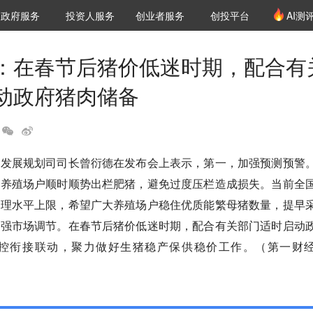
创投发布
项目推荐
核心服务
LP源计划
政府服务
投资人服务
创业者服务
创投平台
AI测
36氪Pro
VClub
VClub投资机构库
创投氪堂
城市之窗
投资机构职位推介
企业入驻
投资人认证
：在春节后猪价低迷时期，配合有
动政府猪肉储备
、发展规划司司长曾衍德在发布会上表示，第一，加强预测预警
导养殖场户顺时顺势出栏肥猪，避免过度压栏造成损失。当前全
合理水平上限，希望广大养殖场户稳住优质能繁母猪数量，提早
加强市场调节。在春节后猪价低迷时期，配合有关部门适时启动
控衔接联动，聚力做好生猪稳产保供稳价工作。（第一财