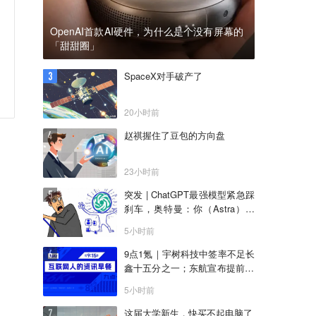
OpenAI首款AI硬件，为什么是个没有屏幕的
「甜甜圈」
SpaceX对手破产了
20小时前
赵祺握住了豆包的方向盘
23小时前
突发 | ChatGPT最强模型紧急踩
刹车，奥特曼：你（Astra）吓
到我了
5小时前
9点1氪｜宇树科技中签率不足长
鑫十五分之一；东航宣布提前14
天可免费退改票；雪佛兰将停止
5小时前
在华销售
这届大学新生，快买不起电脑了