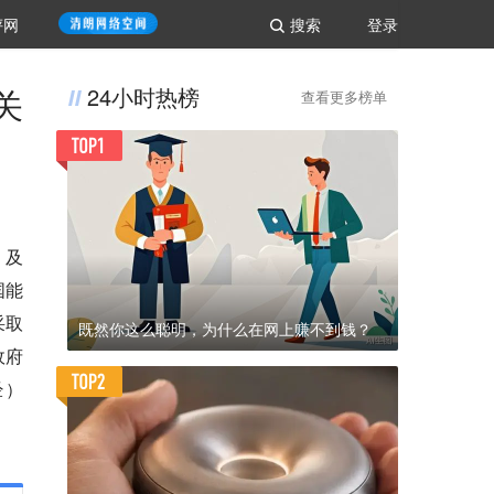
评网
搜索
登录
关
24小时热榜
查看更多榜单
。及
国能
采取
既然你这么聪明，为什么在网上赚不到钱？
政府
经）