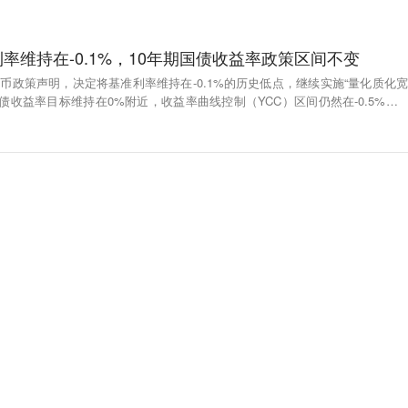
率维持在-0.1%，10年期国债收益率政策区间不变
货币政策声明，决定将基准利率维持在-0.1%的历史低点，继续实施“量化质化宽
债收益率目标维持在0%附近，收益率曲线控制（YCC）区间仍然在-0.5%至0.
续大规模回购国债，并将ETF年度购买上限维持在12万亿日元。日本央行货币
元日内涨近2%，现报130.44。（界面）