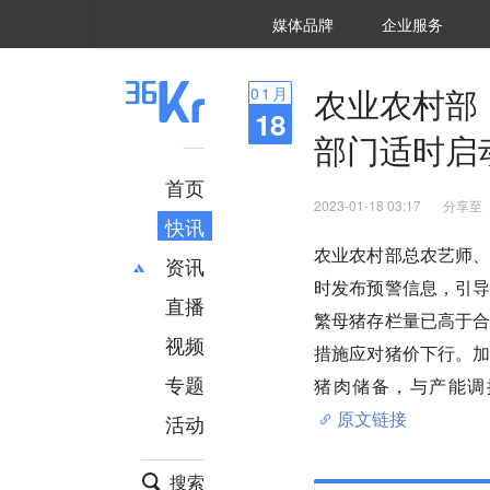
36氪Auto
数字时氪
企业号
未来消费
智能涌现
未来城市
启动Power on
媒体品牌
企业服务
企服点评
36氪出海
36氪研究院
潮生TIDE
36氪企服点评
36Kr研究院
36氪财经
职场bonus
36碳
后浪研究所
36Kr创新咨询
暗涌Waves
硬氪
氪睿研究院
农业农村部
01
月
18
部门适时启
首页
2023-01-18 03:17
分享至
快讯
农业农村部总农艺师
资讯
时发布预警信息，引
直播
最新
推荐
繁母猪存栏量已高于
创投
财经
视频
措施应对猪价下行。
汽车
AI
专题
猪肉储备，与产能调
科技
项目推荐
原文链接
活动
专精特新
安徽
搜索