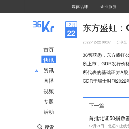
36氪Auto
数字时氪
企业号
未来消费
智能涌现
未来城市
启动Power on
媒体品牌
企业服务
企服点评
36氪出海
36氪研究院
潮生TIDE
36氪企服点评
36Kr研究院
36氪财经
职场bonus
36碳
后浪研究所
36Kr创新咨询
暗涌Waves
硬氪
氪睿研究院
东方盛虹：G
12
月
22
2022-12-22 00:07
分享至
首页
36氪获悉，东方盛虹
快讯
所上市，GDR发行价格
资讯
所代表的基础证券A股
直播
最新
推荐
GDR于瑞士时间202
创投
财经
视频
汽车
AI
专题
科技
项目推荐
下一篇
活动
专精特新
安徽
首批北证50指数
12月21日，北证50上
搜索