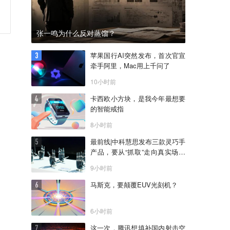
张一鸣为什么反对蒸馏？
苹果国行AI突然发布，首次官宣
牵手阿里，Mac用上千问了
10小时前
卡西欧小方块，是我今年最想要
的智能戒指
8小时前
最前线|中科慧思发布三款灵巧手
产品，要从“抓取”走向真实场景
作业
9小时前
马斯克，要颠覆EUV光刻机？
6小时前
这一次，腾讯想填补国内射击空