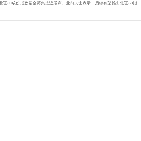
北证50成份指数基金募集接近尾声。业内人士表示，后续有望推出北证50指数
上市公司达到一定规模后或将开发策略指数基金、行业指数基金等特色化指数产