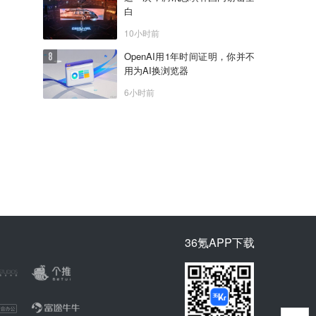
白
10小时前
OpenAI用1年时间证明，你并不
用为AI换浏览器
6小时前
36氪APP下载