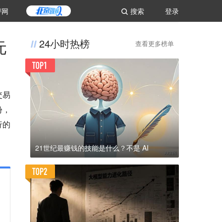
评网
搜索
登录
元
24小时热榜
查看更多榜单
交易
份，
行的
21世纪最赚钱的技能是什么？不是 AI