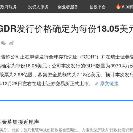
创投发布
项目推荐
核心服务
LP源计划
政府服务
投资人服务
创业者服务
创投平台
AI测
36氪Pro
VClub
VClub投资机构库
创投氪堂
城市之窗
投资机构职位推介
企业入驻
投资人认证
DR发行价格确定为每份18.05美
公告称公司正在申请发行全球存托凭证（“GDR”）并在瑞士证券
确定为每份18.05美元；公司本次发行的GDR数量为3979.4万
股票为3.98亿股，募集资金总额约为7.18亿美元。预计本次发
2年12月28日左右在瑞士证券交易所正式上市。
原文链接
基金募集接近尾声
线“满月”。此前，首只北证50成份指数基金已诞生，力推北交所驶入“指数化投资新