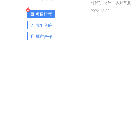
时代”。此外，多只首批
的ETF，待到北交所
2022-12-22
项目推荐
品。（中证网）
我要入驻
城市合作