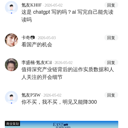
·
回复
氪友KH0F
2026-05-02
这是 chatgpt 写的吗？ai 写完自己能先读
读吗
·
回复
卡奇📷
2026-05-03
看国产的机会
·
回复
李盛楠·氪友fCil
2026-05-02
值得深究产业链背后的运作实质数据和人
人关注的开会细节
·
回复
氪友P5IW
2026-05-02
你不买，我不买，明见又能降300
商业策划