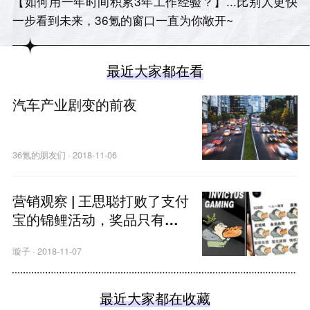
【如何用一年时间积累3年工作经验？】...比别人更快
一步看到未来，36氪的窗口一直为你敞开~
最近大家都在看
汽车产业剧变的前夜
36氪的朋友们
·
2018-11-06
营销观察 | 王思聪打败了支付
宝的锦鲤活动，奖品只有一
万元
璇子
·
2018-11-07
最近大家都在收藏