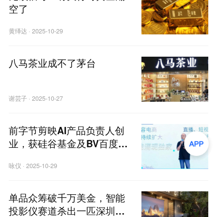
空了
黄绎达
·
2025-10-29
八马茶业成不了茅台
谢芸子
·
2025-10-27
前字节剪映AI产品负责人创
业，获硅谷基金及BV百度风
投投资，要做营销多模态Age
咏仪
·
2025-10-29
nt
单品众筹破千万美金，智能
投影仪赛道杀出一匹深圳黑