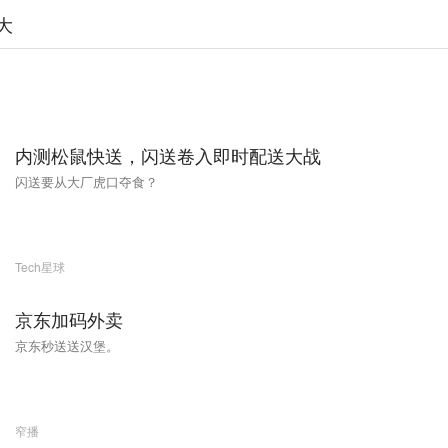
大
内测松鼠快送，闪送卷入即时配送大战
闪送要从大厂虎口夺食？
Tech星球
京东加码外卖
京东秒送送汉堡。
窄播