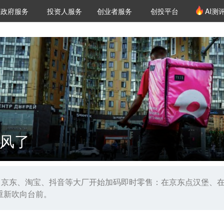
创投发布
项目推荐
核心服务
LP源计划
政府服务
投资人服务
创业者服务
创投平台
AI测
36氪Pro
VClub
VClub投资机构库
创投氪堂
城市之窗
投资机构职位推介
企业入驻
投资人认证
风了
、京东、淘宝、抖音等大厂开始加码即时零售：在京东点汉堡、在
重新吹向台前。