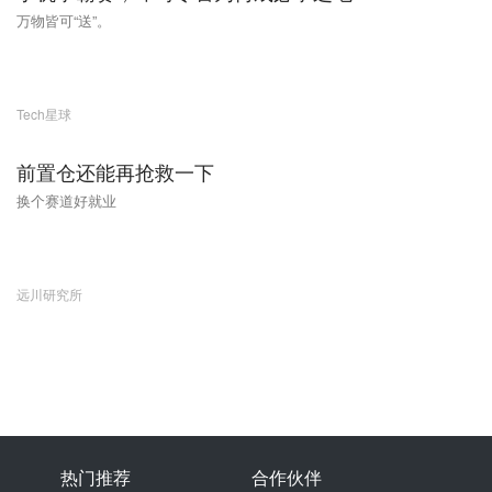
万物皆可“送”。
Tech星球
前置仓还能再抢救一下
换个赛道好就业
远川研究所
热门推荐
合作伙伴