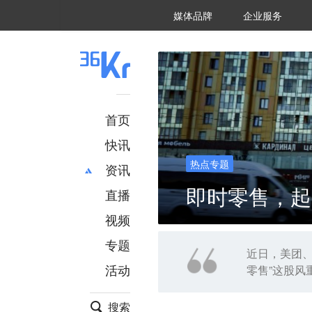
36氪Auto
数字时氪
企业号
未来消费
智能涌现
未来城市
启动Power on
媒体品牌
企业服务
企服点评
36氪出海
36氪研究院
潮生TIDE
36氪企服点评
36Kr研究院
36氪财经
职场bonus
36碳
后浪研究所
36Kr创新咨询
暗涌Waves
硬氪
氪睿研究院
首页
快讯
热点专题
资讯
即时零售，起
直播
最新
推荐
创投
财经
视频
汽车
AI
专题
科技
项目推荐
近日，美团
活动
零售”这股风
专精特新
安徽
搜索