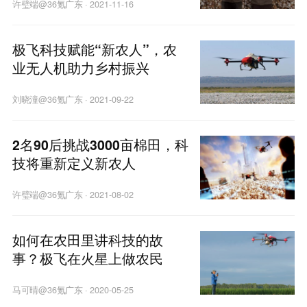
许璧端@36氪广东
·
2021-11-16
极飞科技赋能“新农人”，农
业无人机助力乡村振兴
刘晓潼@36氪广东
·
2021-09-22
2名90后挑战3000亩棉田，科
技将重新定义新农人
许璧端@36氪广东
·
2021-08-02
如何在农田里讲科技的故
事？极飞在火星上做农民
马可晴@36氪广东
·
2020-05-25