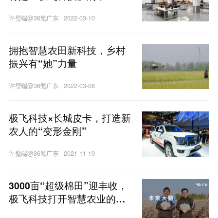
壁垒？
许璧端@36氪广东
·
2022-03-10
拥抱智慧农田新科技，乡村
振兴有“她”力量
许璧端@36氪广东
·
2022-03-08
极飞科技×长城皮卡，打造新
农人的“变形金刚”
许璧端@36氪广东
·
2021-11-19
3000亩“超级棉田”迎丰收，
极飞科技打开智慧农业的想
象力