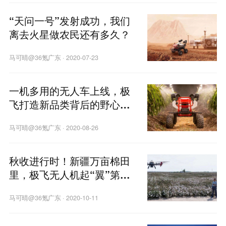
“天问一号”发射成功，我们
离去火星做农民还有多久？
马可晴@36氪广东
·
2020-07-23
一机多用的无人车上线，极
飞打造新品类背后的野心是
什么？
马可晴@36氪广东
·
2020-08-26
秋收进行时！新疆万亩棉田
里，极飞无人机起“翼”第五
年
马可晴@36氪广东
·
2020-10-11