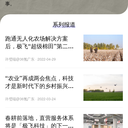
事。
系列报道
跑通无人化农场解决方案
后，极飞“超级棉田”第二季
还有什么新玩法？
许璧端@36氪广东
·
2022-04-29
“农业”再成两会焦点，科技
才是新时代下的乡村振兴之
路
许璧端@36氪广东
·
2022-03-24
春耕前落地，直营服务体系
将是「极飞科技」的下一道