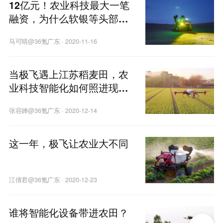
12亿元！农业科技最大一笔
融资，为什么软银等头部选
择极飞？
马可晴@36氪广东
·
2020-11-16
当极飞遇上江苏稻麦田，农
业科技智能化如何照进现
实？|未来大脑
张容婵@36氪广东
·
2020-12-14
这一年，极飞让农业大不同
江倩君@36氪广东
·
2020-12-23
谁将智能化设备带进农田？