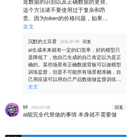
造数据的识别以及正确数据的更替。
这个方法请不要使用过于复杂和昂
贵。因为token的价格问题，如果月
支出费用高于3000，那还是雇个人
全文
靠谱。
·
·
回复
沉默的土豆君
2026-07-09
ai生成本来就有一定的幻觉率，好的模型只
是降低了，他自己生成的自己肯定以为是正
确的。某些场景有正确数据背板可以做模型
训练监督，但是不可能所有场景都准确，自
己用应该可以用自己产品数据做监督训练模
型微调
全文
·
回复
钟
2026-07-08
ai能完全代替做的事情 本身就不需要做