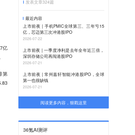
发表文章
324
篇
最近内容
上市前夜 | 手机PMIC全球第三、三年亏15
亿，芯迈第三次冲港股IPO
2026-07-22
7亿
上市前夜 | 一季度净利是去年全年近三倍，
深圳存储公司再闯港股IPO
。
2026-07-21
排第
上市前夜 | 常州嘉轩智能冲港股IPO，全球
第一也很缺钱
83
2026-07-21
阅读更多内容，狠戳这里
36氪AI测评