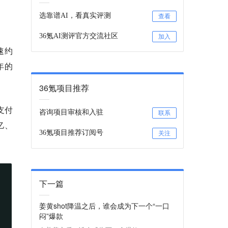
选靠谱AI，看真实评测
查看
36氪AI测评官方交流社区
加入
速约
5年的
36氪项目推荐
支付
咨询项目审核和入驻
联系
亿、
36氪项目推荐订阅号
关注
下一篇
姜黄shot降温之后，谁会成为下一个“一口
闷”爆款