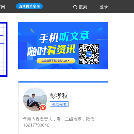
评网
搜索
登录
彭孝秋
资深作者
华南内容负责人，看一二级市场，微信
18217793642