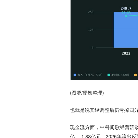
(图源/硬氪整理)
也就是说其经调整后仍亏掉四
现金流方面，中科闻歌
经营活
亿、-1.88亿元，2025年流