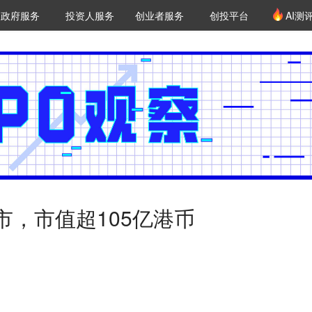
创投发布
项目推荐
核心服务
LP源计划
政府服务
投资人服务
创业者服务
创投平台
AI测
36氪Pro
VClub
VClub投资机构库
创投氪堂
城市之窗
投资机构职位推介
企业入驻
投资人认证
市，市值超105亿港币