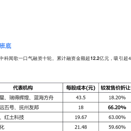
系班底
轮，中科闻歌一口气融资
十轮。
累计融资金额超
12.2亿元，
吸引超4