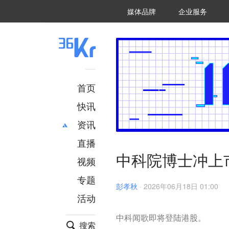
36氪Auto
数字时氪
企业号
未来消费
智能涌现
未来城市
启动Power on
媒体品牌
企业服务
企服点评
36氪出海
36氪研究院
潮生TIDE
36氪企服点评
36Kr研究院
36氪财经
职场bonus
36碳
后浪研究所
36Kr创新咨询
暗涌Waves
硬氪
氪睿研究院
首页
快讯
资讯
直播
最新
推荐
中科院博士冲上
创投
财经
视频
汽车
AI
专题
科技
项目推荐
彭孝秋
·
2026年06月18日 01:00
活动
专精特新
安徽
中科闻歌即将登陆港股。
搜索