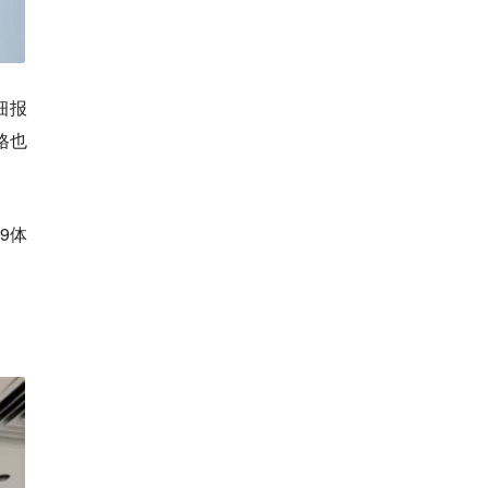
细报
格也
9体