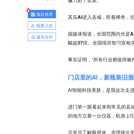
镰刀割了韭菜。
项目推荐
其实AI进入县城，听着稀奇，
我要入驻
据媒体报道，全国范围内光是AI
城市合作
幅超37倍。全国现存智习室相关
事实证明，“所有行业都值得被
门店里的AI，新瓶装旧酒
AI智能科技美肤，是我这次走
进门第一眼看起来和常见的县
的地方立着一台仪器，机身上印
店里员工解释用途，原理接近