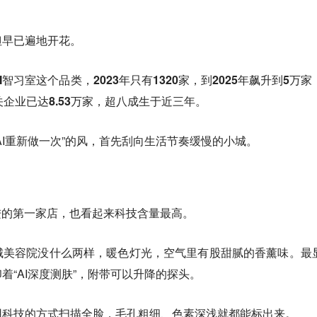
但早已遍地开花。
智习室这个品类，2023年只有1320家，到2025年飙升到5万家
企业已达8.53万家，超八成生于近三年。
AI重新做一次”的风，首先刮向生活节奏缓慢的小城。
进的第一家店，也看起来科技含量最高。
城美容院没什么两样，暖色灯光，空气里有股甜腻的香薰味。最
着“AI深度测肤”，附带可以升降的探头。
用科技的方式扫描全脸，毛孔粗细、色素深浅就都能标出来。