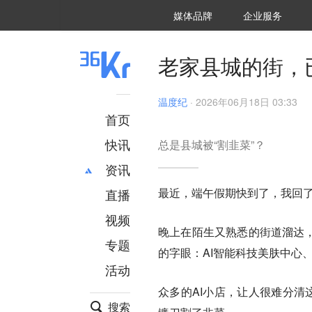
36氪Auto
数字时氪
企业号
未来消费
智能涌现
未来城市
启动Power on
媒体品牌
企业服务
企服点评
36氪出海
36氪研究院
潮生TIDE
36氪企服点评
36Kr研究院
36氪财经
职场bonus
36碳
后浪研究所
36Kr创新咨询
暗涌Waves
硬氪
氪睿研究院
老家县城的街，
温度纪
·
2026年06月18日 03:33
首页
快讯
总是县城被“割韭菜”？
资讯
最近，端午假期快到了，我回
直播
最新
推荐
创投
财经
视频
晚上在陌生又熟悉的街道溜达，
汽车
AI
专题
的字眼：AI智能科技美肤中心、
科技
项目推荐
活动
专精特新
安徽
众多的AI小店，让人很难分清
搜索