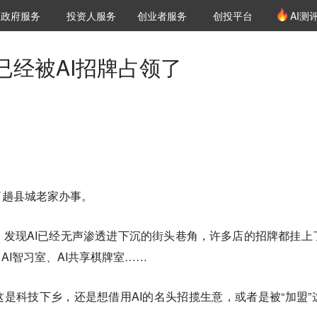
创投发布
项目推荐
核心服务
LP源计划
政府服务
投资人服务
创业者服务
创投平台
AI测
36氪Pro
VClub
VClub投资机构库
创投氪堂
城市之窗
投资机构职位推介
企业入驻
投资人认证
已经被AI招牌占领了
了趟县城老家办事。
发现AI已经无声渗透进下沉的街头巷角，许多店的招牌都挂上了
AI智习室、AI共享棋牌室……
这是科技下乡，还是想借用AI的名头招揽生意，或者是被“加盟”