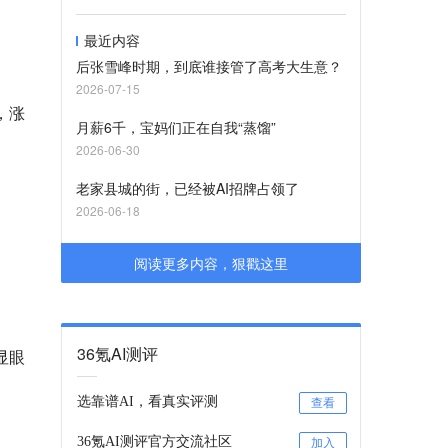
最近内容
后张雪峰时期，到底谁接管了高考大生意？
2026-07-15
，涨
月薪6千，宝妈们正在自我“蒸馏”
2026-06-30
老家县城的街，已经被AI招牌占领了
2026-06-18
阅读更多内容，狠戳这里
36氪AI测评
显眼
选靠谱AI，看真实评测
查看
36氪AI测评官方交流社区
加入