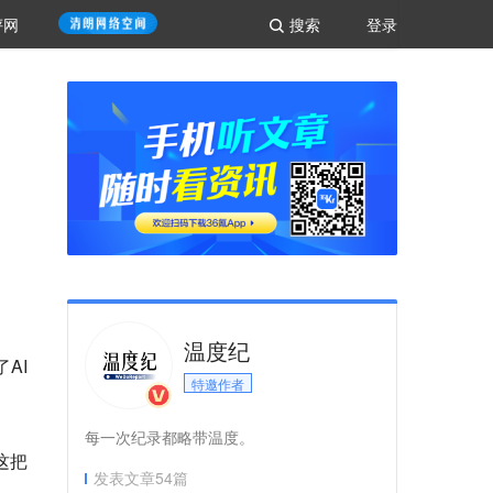
评网
搜索
登录
温度纪
AI
特邀作者
每一次纪录都略带温度。
这把
发表文章
54
篇