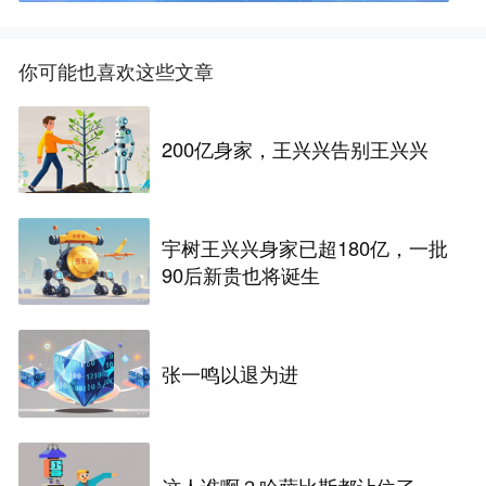
你可能也喜欢这些文章
200亿身家，王兴兴告别王兴兴
宇树王兴兴身家已超180亿，一批
90后新贵也将诞生
张一鸣以退为进
这人谁啊？哈萨比斯都让位了