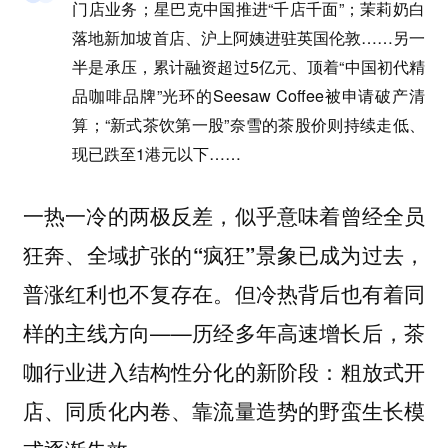
门店业务；星巴克中国推进“千店千面”；茉莉奶白
落地新加坡首店、沪上阿姨进驻英国伦敦……另一
半是承压，累计融资超过5亿元、顶着“中国初代精
品咖啡品牌”光环的Seesaw Coffee被申请破产清
算；“新式茶饮第一股”奈雪的茶股价则持续走低、
现已跌至1港元以下……
一热一冷的两极反差，似乎意味着曾经全员
狂奔、全域扩张的“疯狂”景象已成为过去，
但冷热背后也有着同
普涨红利也不复存在。
样的主线方向——历经多年高速增长后，茶
咖行业进入结构性分化的新阶段：粗放式开
店、同质化内卷、靠流量造势的野蛮生长模