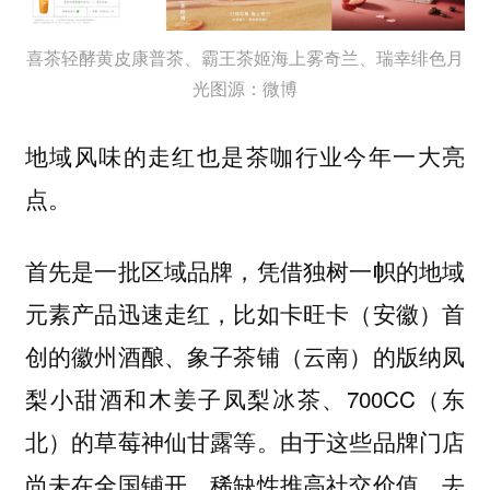
喜茶轻酵黄皮康普茶、霸王茶姬海上雾奇兰、瑞幸绯色月
光图源：微博
地域风味的走红也是茶咖行业今年一大亮
点。
首先是一批区域品牌，凭借独树一帜的地域
元素产品迅速走红，比如卡旺卡（安徽）首
创的徽州酒酿、象子茶铺（云南）的版纳凤
梨小甜酒和木姜子凤梨冰茶、700CC（东
北）的草莓神仙甘露等。由于这些品牌门店
尚未在全国铺开，稀缺性推高社交价值，去