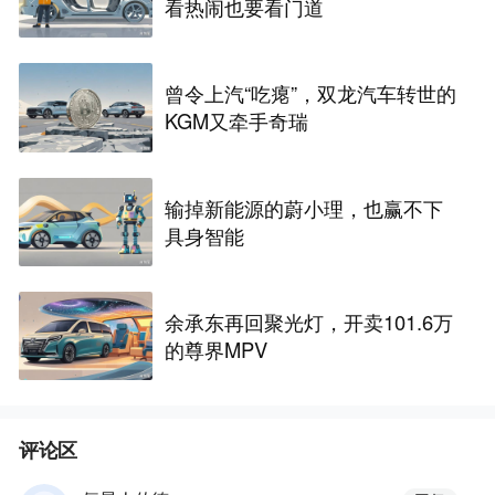
看热闹也要看门道
曾令上汽“吃瘪”，双龙汽车转世的
KGM又牵手奇瑞
输掉新能源的蔚小理，也赢不下
具身智能
余承东再回聚光灯，开卖101.6万
的尊界MPV
评论区