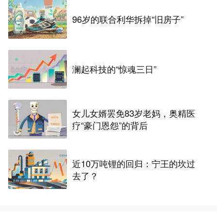
96岁的联合利华拆掉“旧房子”
澜起科技的“惊魂三日”
女儿女婿罢免83岁老妈，奥精医
疗“豪门恩怨”的背后
近10万吨锂的回归：宁王的坎过
去了？