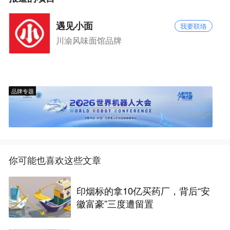
遇见小面
我要联络
川渝风味面馆品牌
品牌专题
你可能也喜欢这些文章
印烟标的拿10亿买药厂，背后“安
徽富豪”三度遭留置