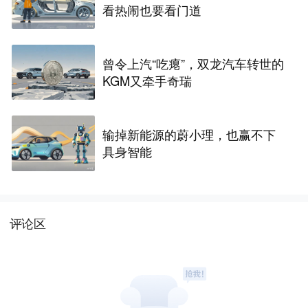
看热闹也要看门道
曾令上汽“吃瘪”，双龙汽车转世的
KGM又牵手奇瑞
输掉新能源的蔚小理，也赢不下
具身智能
评论区