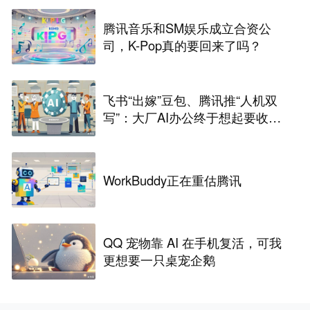
腾讯音乐和SM娱乐成立合资公
司，K-Pop真的要回来了吗？
飞书“出嫁”豆包、腾讯推“人机双
写”：大厂AI办公终于想起要收费
了
WorkBuddy正在重估腾讯
QQ 宠物靠 AI 在手机复活，可我
更想要一只桌宠企鹅