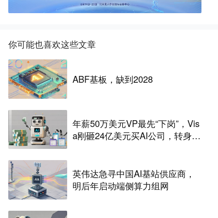
你可能也喜欢这些文章
ABF基板，缺到2028
年薪50万美元VP最先“下岗”，Vis
a刚砸24亿美元买AI公司，转身裁
2600人，还“先砍高管”？
英伟达急寻中国AI基站供应商，
明后年启动端侧算力组网