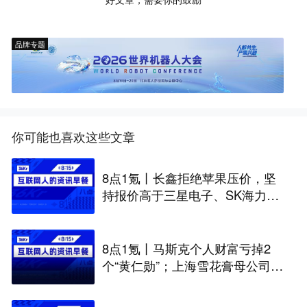
品牌专题
你可能也喜欢这些文章
8点1氪丨长鑫拒绝苹果压价，坚
持报价高于三星电子、SK海力
士；宇树科技开启科创板IPO初
步询价；韩国宣布进入“国家灾难
状态”
8点1氪丨马斯克个人财富亏掉2
个“黄仁勋”；上海雪花膏母公司破
产；日本半导体或面临断供