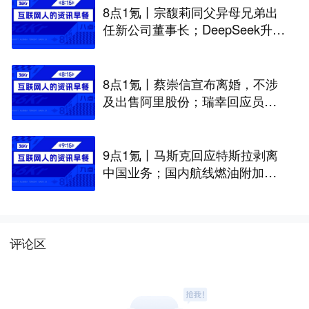
8点1氪丨宗馥莉同父异母兄弟出
任新公司董事长；DeepSeek升至
全球调用量第一；iPhone被曝最
高或涨价超千元
8点1氪丨蔡崇信宣布离婚，不涉
及出售阿里股份；瑞幸回应员工
对嘴喷奶油；IF椰子水市值从126
亿暴跌到16亿
9点1氪丨马斯克回应特斯拉剥离
中国业务；国内航线燃油附加费
将再次下调；中国最高薪本科专
业易主
评论区