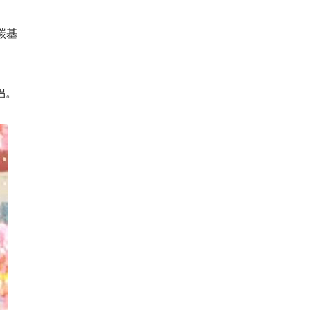
碳基
侣。