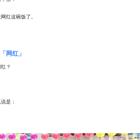
抢网红这碗饭了。
「网红」
网红？
。
以说是：