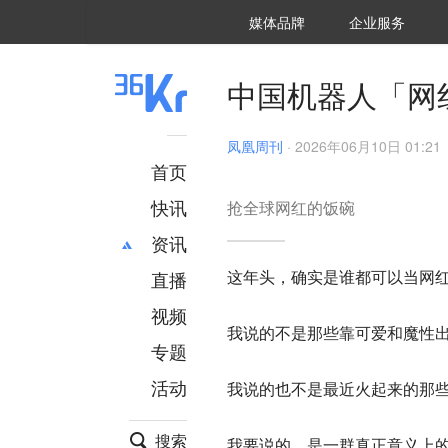
36氪Auto
数字时氪
企业号
未来消费
智能涌现
未来城市
启动Power on
媒体品牌
企业服务
企服点评
36氪出海
36氪研究院
潮生TIDE
36氪企服点评
36Kr研究院
36氪财经
职场bonus
36碳
后浪研究所
36Kr创新咨询
暗涌Waves
硬氪
氪睿研究院
中国机器人「网
凤凰周刊
·
2026年06月10日 01:21
首页
快讯
抢全球网红的饭碗
资讯
这年头，确实是谁都可以当网
直播
最新
推荐
创投
财经
视频
我说的不是那些靠可爱和魔性
汽车
AI
专题
科技
项目推荐
活动
我说的也不是最近火起来的那些
专精特新
安徽
搜索
我要说的，是一群真正意义上的