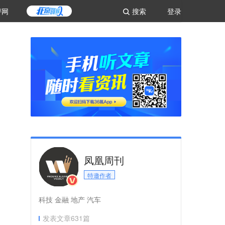
评网
搜索
登录
凤凰周刊
特邀作者
科技 金融 地产 汽车
发表文章
631
篇