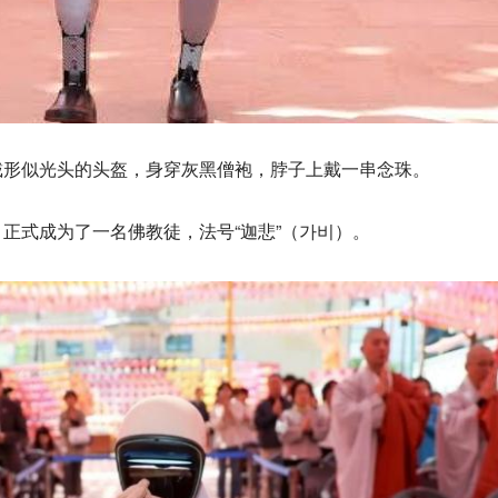
戴形似光头的头盔，身穿灰黑僧袍，脖子上戴一串念珠。
正式成为了一名佛教徒，法号“迦悲”（가비）。