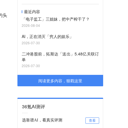
最近内容
的头
「电子监工」三姐妹，把中产榨干了？
2026-08-04
AI，正在消灭「穷人的娱乐」
2026-07-30
二冲港股前，拓斯达「送出」5.48亿关联订
单
2026-07-30
阅读更多内容，狠戳这里
36氪AI测评
选靠谱AI，看真实评测
查看