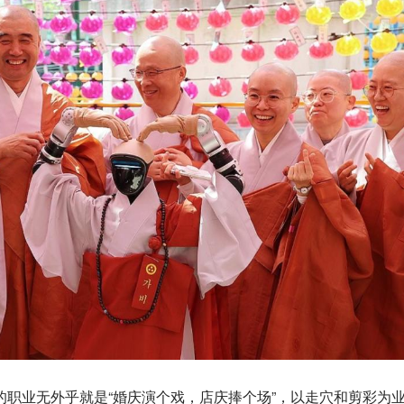
的职业无外乎就是“婚庆演个戏，店庆捧个场”，以走穴和剪彩为