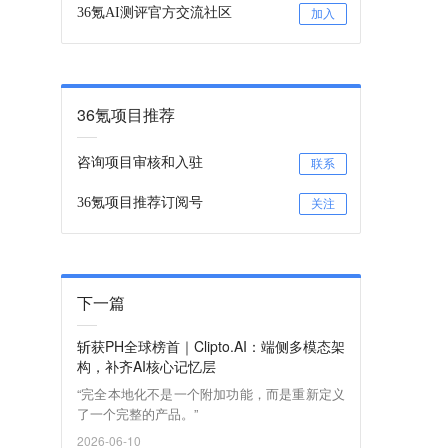
36氪AI测评官方交流社区
加入
36氪项目推荐
咨询项目审核和入驻
联系
36氪项目推荐订阅号
关注
下一篇
斩获PH全球榜首｜Clipto.AI：端侧多模态架
构，补齐AI核心记忆层
“完全本地化不是一个附加功能，而是重新定义
了一个完整的产品。”
2026-06-10