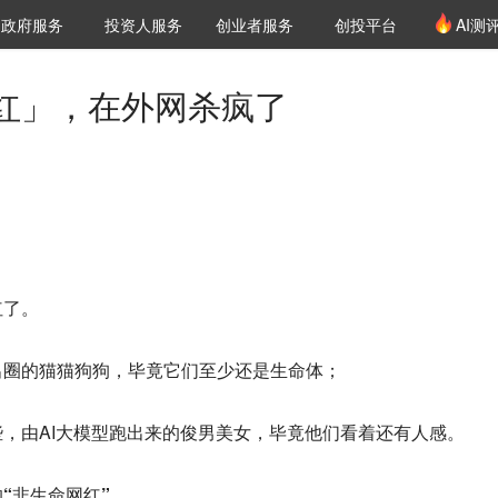
创投发布
项目推荐
核心服务
LP源计划
政府服务
投资人服务
创业者服务
创投平台
AI测
36氪Pro
VClub
VClub投资机构库
创投氪堂
城市之窗
投资机构职位推介
企业入驻
投资人认证
红」，在外网杀疯了
红了。
出圈的猫猫狗狗，毕竟它们至少还是生命体；
，由AI大模型跑出来的俊男美女，毕竟他们看着还有人感。
“非生命网红”。