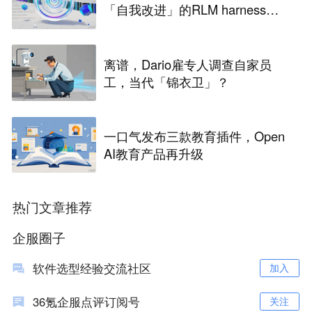
「自我改进」的RLM harness引
争议
离谱，Dario雇专人调查自家员
工，当代「锦衣卫」？
一口气发布三款教育插件，Open
AI教育产品再升级
热门文章推荐
企服圈子
软件选型经验交流社区
加入
36氪企服点评订阅号
关注