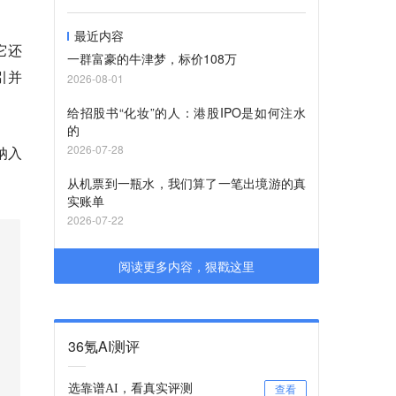
最近内容
它还
一群富豪的牛津梦，标价108万
引并
2026-08-01
给招股书“化妆”的人：港股IPO是如何注水
的
2026-07-28
纳入
从机票到一瓶水，我们算了一笔出境游的真
实账单
2026-07-22
阅读更多内容，狠戳这里
36氪AI测评
选靠谱AI，看真实评测
查看