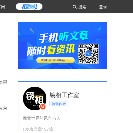
评网
搜索
登录
苹果
镜相工作室
特邀作者
认为
商业世界的风向与人
发表文章
167
篇