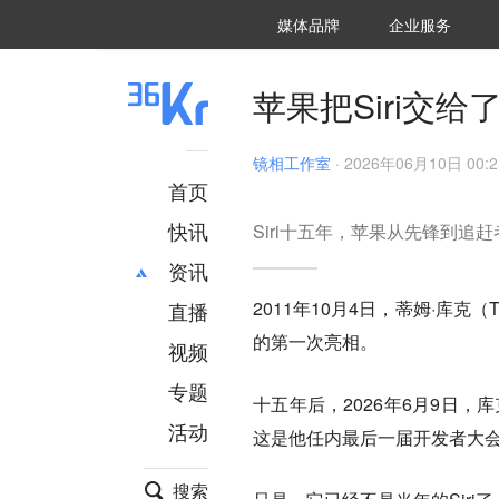
36氪Auto
数字时氪
企业号
未来消费
智能涌现
未来城市
启动Power on
媒体品牌
企业服务
企服点评
36氪出海
36氪研究院
潮生TIDE
36氪企服点评
36Kr研究院
36氪财经
职场bonus
36碳
后浪研究所
36Kr创新咨询
暗涌Waves
硬氪
氪睿研究院
苹果把Siri交给了G
镜相工作室
·
2026年06月10日 00:2
首页
快讯
Siri十五年，苹果从先锋到追赶
资讯
2011年10月4日，蒂姆·库克（
直播
最新
推荐
的第一次亮相。
创投
财经
视频
汽车
AI
专题
十五年后，2026年6月9日
科技
项目推荐
活动
专精特新
安徽
这是他任内最后一届开发者大会。
搜索