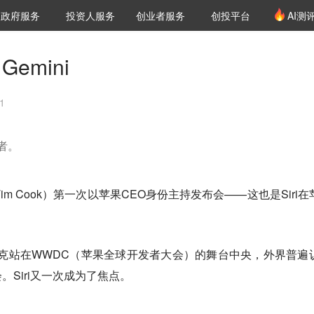
创投发布
项目推荐
核心服务
LP源计划
政府服务
投资人服务
创业者服务
创投平台
AI测
36氪Pro
VClub
VClub投资机构库
创投氪堂
城市之窗
投资机构职位推介
企业入驻
投资人认证
emini
1
者。
Tim Cook）第一次以苹果CEO身份主持发布会——这也是Siri在
，库克站在WWDC（苹果全球开发者大会）的舞台中央，外界普遍
Siri又一次成为了焦点。