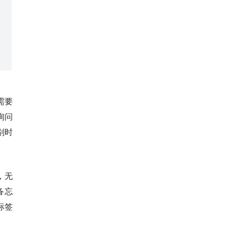
需要
询问
别时
，无
备忘
标签