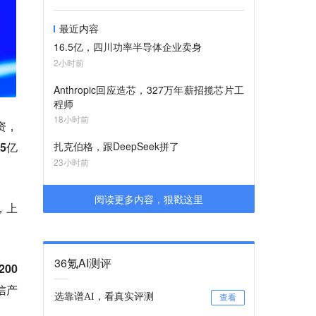
最近内容
16.5亿，四川功率半导体企业卖身
2小时前
Anthropic回应造芯，327万年薪招揽芯片工
程师
18小时前
资，
5亿
扎克伯格，跟DeepSeek拼了
23小时前
阅读更多内容，狠戳这里
，上
36氪AI测评
200
信产
选靠谱AI，看真实评测
查看