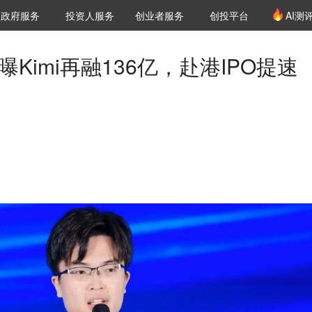
创投发布
项目推荐
核心服务
LP源计划
政府服务
投资人服务
创业者服务
创投平台
AI测
36氪Pro
VClub
VClub投资机构库
创投氪堂
城市之窗
投资机构职位推介
企业入驻
投资人认证
曝Kimi再融136亿，赴港IPO提速