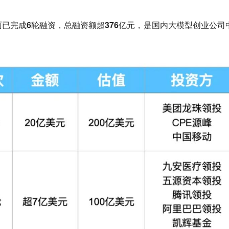
面
已完成6轮融资
，总融资额
超376亿元
，是国内大模型创业公司