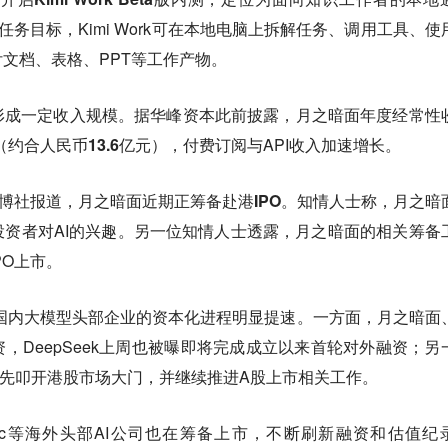
述任务目标，Kimi Work可在本地电脑上拆解任务、调用工具、使
文档、表格、PPT等工作产物。
形成一定收入规模。据华峰资本此前披露，月之暗面年度经常性
（约合人民币13.6亿元）
，付费订阅与API收入加速增长。
彭博社报道，月之暗面近期正筹备
赴港IPO
。知情人士称，月之暗
资者对AI的兴趣。另一位知情人士透露，月之暗面的相关筹备
PO上市。
，国内大模型头部企业的资本化进程明显提速。一方面，月之暗面
，DeepSeek上周也被曝即将完成成立以来首轮对外融资；另
已率先叩开港股市场大门，并继续推进A股上市相关工作。
hropic等海外头部AI公司也在筹备上市，不断刷新融资和估值纪