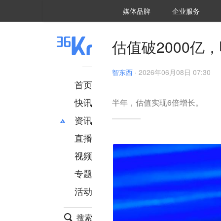
36氪Auto
数字时氪
企业号
未来消费
智能涌现
未来城市
启动Power on
媒体品牌
企业服务
企服点评
36氪出海
36氪研究院
潮生TIDE
36氪企服点评
36Kr研究院
36氪财经
职场bonus
36碳
后浪研究所
36Kr创新咨询
暗涌Waves
硬氪
氪睿研究院
估值破2000亿，
智东西
·
2026年06月08日 07:30
首页
快讯
半年，估值实现6倍增长。
资讯
直播
最新
推荐
创投
财经
视频
汽车
AI
专题
科技
项目推荐
活动
专精特新
安徽
搜索