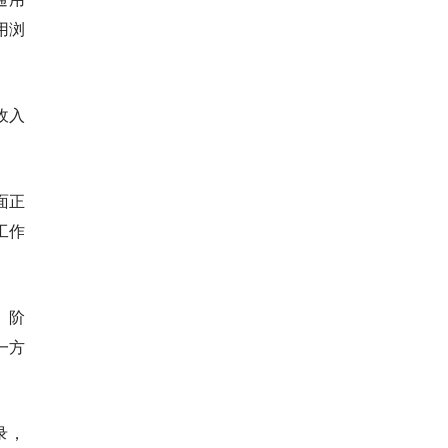
用浏
收入
面正
工作
、阶
一方
录，