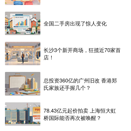
一年即可！
全国二手房出现了惊人变化
长沙3个新开商场，狂揽近70家首
店！
总投资360亿的广州旧改 香港郑
氏家族还手握几个？
78.43亿元起价拍卖 上海恒大虹
桥国际能否再次被唤醒？