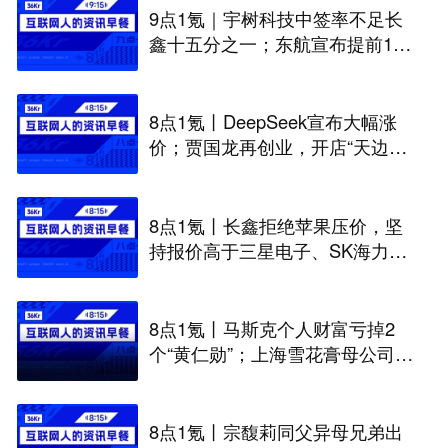
9点1氪｜宇树科技中签率不足长
鑫十五分之一；东航宣布提前14
天可免费退改票；雪佛兰将停止
在华销售
8点1氪丨DeepSeek宣布大幅涨
价；贾国龙再创业，开店“天边羊
多”；河南试行周五下午弹性离岗
8点1氪丨长鑫拒绝苹果压价，坚
持报价高于三星电子、SK海力
士；宇树科技开启科创板IPO初
步询价；韩国宣布进入“国家灾难
状态”
8点1氪丨马斯克个人财富亏掉2
个“黄仁勋”；上海雪花膏母公司破
产；日本半导体或面临断供
8点1氪丨宗馥莉同父异母兄弟出