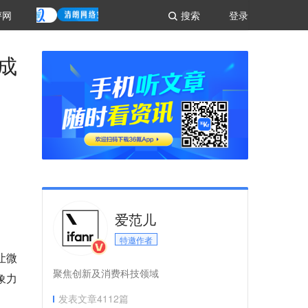
评网
搜索
登录
成
爱范儿
特邀作者
让微
聚焦创新及消费科技领域
象力
发表文章
4112
篇