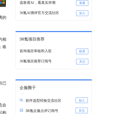
选靠谱AI，看真实评测
查看
36氪AI测评官方交流社区
加入
漓的
36氪项目推荐
的相
：
将
咨询项目审核和入驻
联系
36氪项目推荐订阅号
关注
前已
企服圈子
软件选型经验交流社区
加入
也会
36氪企服点评订阅号
关注
起构