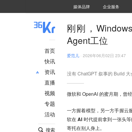
36氪Auto
数字时氪
企业号
未来消费
智能涌现
未来城市
启动Power on
媒体品牌
企业服务
企服点评
36氪出海
36氪研究院
潮生TIDE
36氪企服点评
36Kr研究院
36氪财经
职场bonus
36碳
后浪研究所
36Kr创新咨询
暗涌Waves
硬氪
氪睿研究院
刚刚，Windo
Agent工位
首页
爱范儿
·
2026年06月02日 23:47
快讯
资讯
没有 ChatGPT 叙事的 Bui
直播
最新
推荐
创投
财经
视频
微软和 OpenAI 的蜜月期，曾
汽车
AI
专题
科技
项目推荐
一方握着模型，另一方手握云
活动
专精特新
安徽
软在 AI 时代提前拿到一张头
寄托在别人身上。
搜索