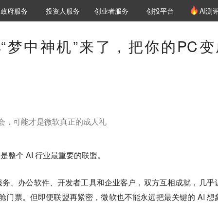
创投发布
项目推荐
核心服务
LP源计划
政府服务
投资人服务
创业者服务
创投平台
AI测
36氪Pro
VClub
VClub投资机构库
创投氪堂
城市之窗
投资机构职位推介
企业入驻
投资人认证
ws“梦中神机”来了，把你的PC变
ld 大会，可能才是微软真正的成人礼
经是整个 AI 行业最重要的联盟。
服务、办公软件、开发者工具和企业客户，
双方互相成就，几乎
等舱门票。
但即便联盟再紧密，微软也不能永远把最关键的 AI 想