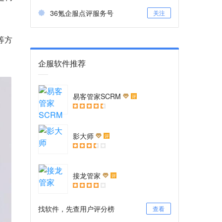
36氪企服点评服务号
关注
等方
企服软件推荐
易客管家SCRM
评
影大师
评
接龙管家
评
找软件，先查用户评分榜
查看