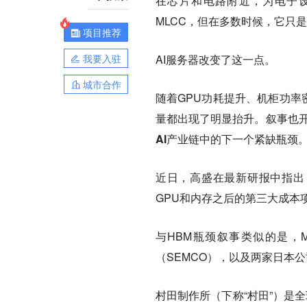
在芯片和电路附近，为电子
MLCC，但在多数时候，它只
项目推荐
我要入驻
AI服务器改变了这一点。
城市合作
随着GPU功耗提升、机柜功率
量都出现了明显抬升。
叙事也开
AI产业链中的下一个紧缺瓶颈
近日，高盛在最新研报中指出
GPU和内存之后的第三大成本项，
与HBM瓶颈叙事类似的是，
（SEMCO），以及两家日本公司村
村田制作所（下称“村田”）是全