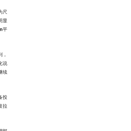
为尺
明显
in平
到，
化说
继续
备投
被拉
调部