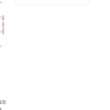
球网安市场，要被Mythos彻底改写？
证芯
高，