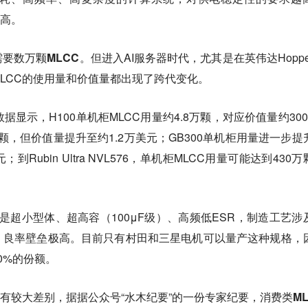
越高。
要数万颗MLCC。
但进入AI服务器时代，尤其是在英伟达Hoppe
台上，MLCC的使用量和价值量都出现了跨代变化。
is数据显示，H100单机柜MLCC用量约4.8万颗，对应价值量约300
4万颗，但价值量提升至约1.2万美元；GB300单机柜用量进一步提
到Rubin Ultra NVL576，单机柜MLCC用量可能达到430
C 是超小型体、超高容（100μF级）、高频低ESR，
制造工艺涉
，良率壁垒极高。
目前只有村田和三星电机可以量产这种规格，
0%的份额。
也有较大差别，据据公众号“水木纪要”的一份专家纪要，
消费类ML