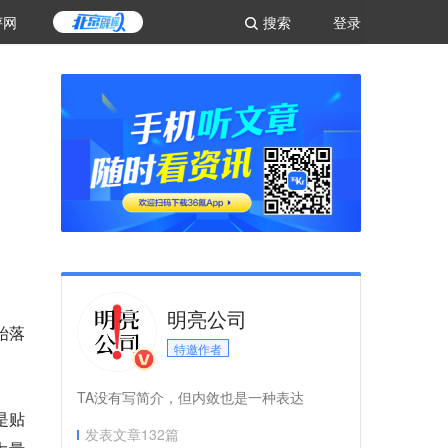
评网
搜索
登录
明亮公司
始落
特邀作者
TA没有写简介，但内敛也是一种表达
是贴
发表文章
132
篇