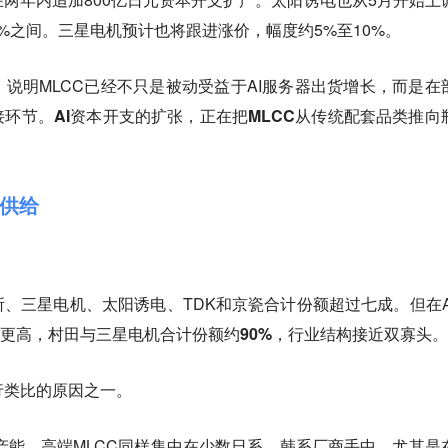
3%之间。三星电机预计也将跟进涨价，幅度约5%至10%。
说明MLCC已经不只是被动受益于AI服务器出货增长，而是在
接环节。
AI资本开支的扩张，正在把MLCC从传统配套品类推向
供给
、三星电机、太阳诱电、TDK和京瓷合计份额超过七成。但在A
更高，村田与三星电机合计份额约90%，行业结构接近双寡头。
行类比的原因之一。
产能，高端MLCC同样集中在少数日系、韩系厂商手中。尤其是