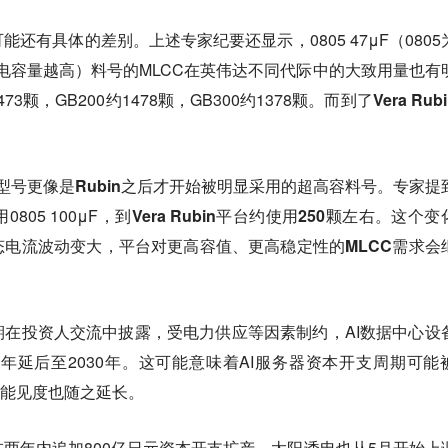
还有具体的差别。上述专家纪要还显示，0805 47μF（0805
大电容量越高）料号的MLCC在英伟达不同代际中的大致用量也有
73颗，GB200约1478颗，GB300约1378颗。
而到了Vera Rub
种型号
更像是Rubin之后才开始被明显采用的超高容料号。
专家提
805 100μF，
到Vera Rubin平台约使用250颗左右。
这个变
态电流波动变
大，
平台对更高容值、更高稳定性的MLCC需求会
在投资人交流中披露，受电力供应等因素制约，AI数据中心设
8年延后至2030年。这可能意味着AI服务器资本开支周期可能
求能见度也随之延长。
两年内追加800亿日元资本开支扩产。太阳诱电也从5月开始上