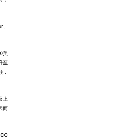
r、
0美
升至
万颗，
及上
因而
CC