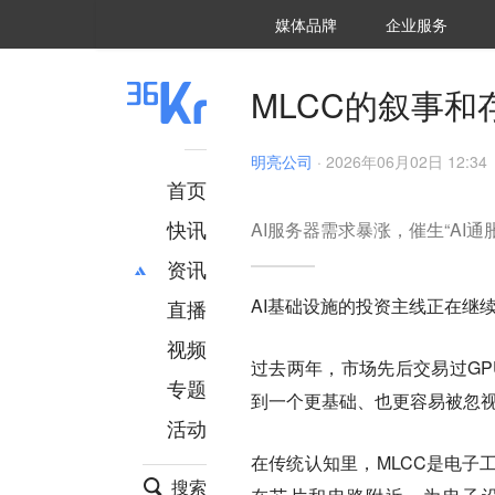
36氪Auto
数字时氪
企业号
未来消费
智能涌现
未来城市
启动Power on
媒体品牌
企业服务
企服点评
36氪出海
36氪研究院
潮生TIDE
36氪企服点评
36Kr研究院
36氪财经
职场bonus
36碳
后浪研究所
36Kr创新咨询
暗涌Waves
硬氪
氪睿研究院
MLCC的叙事
明亮公司
·
2026年06月02日 12:34
首页
快讯
AI服务器需求暴涨，催生“AI通
资讯
AI基础设施的投资主线正在继
直播
最新
推荐
创投
财经
视频
过去两年，市场先后交易过GP
汽车
AI
专题
到一个更基础、也更容易被忽视
科技
项目推荐
活动
专精特新
安徽
在传统认知里，MLCC是电子
搜索