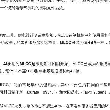
设备提供稳定的瞬时电力供应。手机、汽车、服务器都需要
是一个随终端景气波动的被动元件品类。
密度上升、供电设计复杂度增加，MLCC在单机柜中的使用量和
始改变，如果AI服务器持续放量，MLCC可能会像HBM一样，
。
，
AI驱动的MLCC超级周期才刚刚开始。
MLCC已成为AI服务
预计2025至2030财年市场规模增长约4.3倍。
MLCC厂商的市场集中度也颇高，其中主要包括韩国的三星
田制作所（Murata，6981.T）和太阳诱电（Taiyo Yuden）
球MLCC龙头，整体市占率超过40%，在高端AI服务器应用的ML