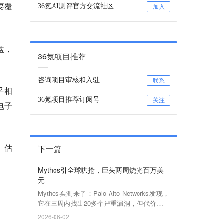
要覆
36氪AI测评官方交流社区
加入
盘，
36氪项目推荐
咨询项目审核和入驻
联系
乎相
36氪项目推荐订阅号
关注
电子
、估
下一篇
Mythos引全球哄抢，巨头两周烧光百万美
元
Mythos实测来了：Palo Alto Networks发现，
它在三周内找出20多个严重漏洞，但代价是烧
掉超百万美元Token费用！超3000亿美元的全
2026-06-02