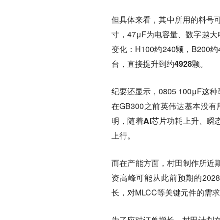
但具体来看，其中所用的料号可能
寸，47μF为电容量、数字越
变化：H100约240颗，B200约4
台，直接提升到约4928颗。
纪要还显示，0805 100μF这
在GB300之前英伟达基本没有用0
明，
随着AI芯片功耗上升、瞬
上行。
而在产能方面，村田制作所近期
资高峰可能从此前预期的202
长，对MLCC等关键元件的需
为了应对订单增长，村田计划在