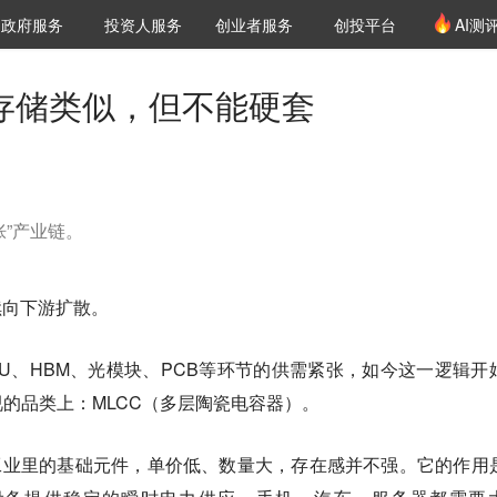
创投发布
项目推荐
核心服务
LP源计划
政府服务
投资人服务
创业者服务
创投平台
AI测
36氪Pro
VClub
VClub投资机构库
创投氪堂
城市之窗
投资机构职位推介
企业入驻
投资人认证
和存储类似，但不能硬套
胀”产业链。
续向下游扩散。
U、HBM、光模块、PCB等环节的供需紧张，如今这一逻辑开
的品类上：MLCC（多层陶瓷电容器）。
工业里的基础元件，单价低、数量大，存在感并不强。它的作用