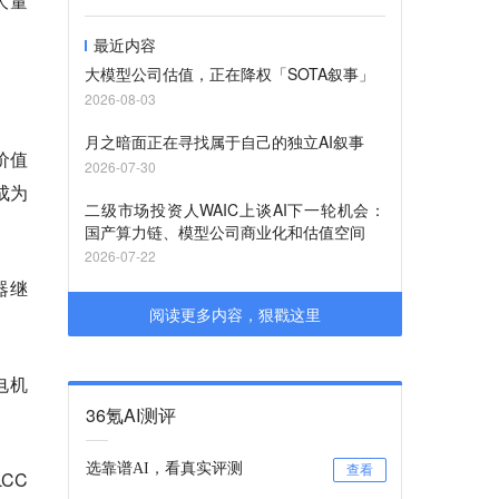
大量
最近内容
大模型公司估值，正在降权「SOTA叙事」
2026-08-03
月之暗面正在寻找属于自己的独立AI叙事
价值
2026-07-30
成为
二级市场投资人WAIC上谈AI下一轮机会：
国产算力链、模型公司商业化和估值空间
2026-07-22
器继
阅读更多内容，狠戳这里
电机
36氪AI测评
。
选靠谱AI，看真实评测
查看
CC