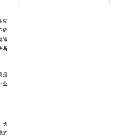
压缩
不确
稳通
决断
竟是
下业
。长
强的