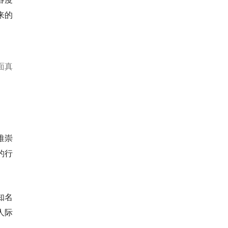
来的
面真
推崇
的行
知名
人际