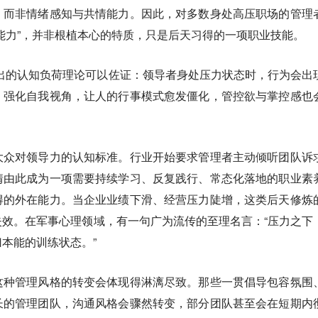
，而非情绪感知与共情能力。因此，对多数身处高压职场的管理
能力”，并非根植本心的特质，只是后天习得的一项职业技能。
r 等人提出的认知负荷理论可以佐证：领导者身处压力状态时，行为会出
、强化自我视角，让人的行事模式愈发僵化，管控欲与掌控感也
大众对领导力的认知标准。行业开始要求管理者主动倾听团队诉
情由此成为一项需要持续学习、反复践行、常态化落地的职业素
得的外在能力。当企业业绩下滑、经营压力陡增，这类后天修炼
效。在军事心理领域，有一句广为流传的至理名言：“压力之下
本能的训练状态。”
这种管理风格的转变会体现得淋漓尽致。那些一贯倡导包容氛围
长的管理团队，沟通风格会骤然转变，部分团队甚至会在短期内