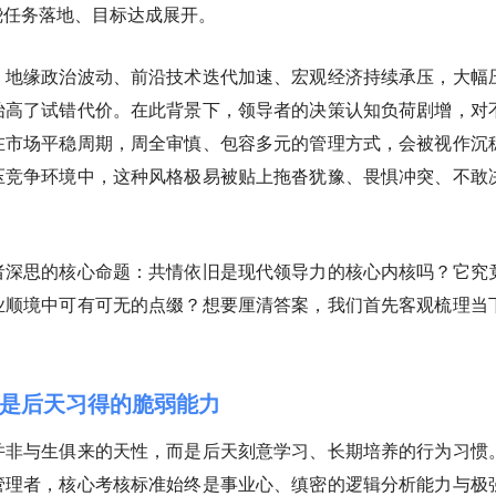
绕任务落地、目标达成展开。
。地缘政治波动、前沿技术迭代加速、宏观经济持续承压，大幅
抬高了试错代价。在此背景下，领导者的决策认知负荷剧增，对
在市场平稳周期，周全审慎、包容多元的管理方式，会被视作沉
压竞争环境中，这种风格极易被贴上拖沓犹豫、畏惧冲突、不敢
者深思的核心命题：共情依旧是现代领导力的核心内核吗？它究
业顺境中可有可无的点缀？想要厘清答案，我们首先客观梳理当
是后天习得的脆弱能力
并非与生俱来的天性，而是后天刻意学习、长期培养的行为习惯
管理者，核心考核标准始终是事业心、缜密的逻辑分析能力与极