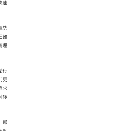
快速
。
强势
正如
管理
始行
们更
追求
种转
。那
容度