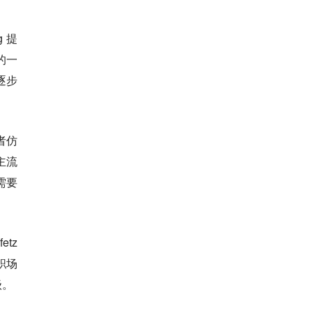
 提
的一
逐步
者仿
主流
需要
etz
职场
级。