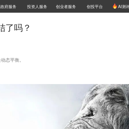
创投发布
项目推荐
核心服务
LP源计划
政府服务
投资人服务
创业者服务
创投平台
AI测
36氪Pro
VClub
VClub投资机构库
创投氪堂
城市之窗
投资机构职位推介
企业入驻
投资人认证
结了吗？
决动态平衡。