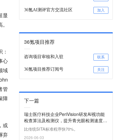
36氪AI测评官方交流社区
加入
据显
高。
36氪项目推荐
识：
咨询项目审核和入驻
联系
事心
领域
36氪项目推荐订阅号
关注
ohn
绪管
保障
下一篇
瑞士医疗科技企业PeriVision研发AI视功能
检查算法及检测仪，提升青光眼检测速度 |
，或
瑞士创新100强
比传统SITA标准程序快70%。
摒弃
2026-06-03