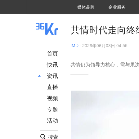
36氪Auto
数字时氪
企业号
未来消费
智能涌现
未来城市
启动Power on
媒体品牌
企业服务
企服点评
36氪出海
36氪研究院
潮生TIDE
36氪企服点评
36Kr研究院
36氪财经
职场bonus
36碳
后浪研究所
36Kr创新咨询
暗涌Waves
硬氪
氪睿研究院
共情时代走向终
IMD
·
2026年06月03日 04:55
首页
快讯
共情仍为领导力核心，需与果
资讯
直播
最新
推荐
创投
财经
视频
汽车
AI
专题
科技
项目推荐
活动
专精特新
安徽
搜索