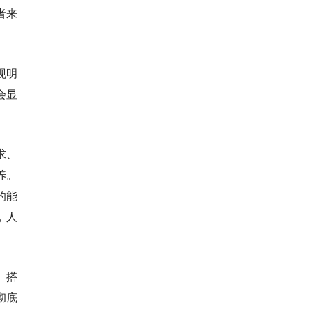
者来
现明
会显
求、
养。
的能
，人
、搭
彻底