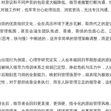
，对异议和不同声音的包容度大幅降低。领导者频繁打断沟通、
人对接工作时，也常常分心处理信息、浏览资讯，无法专注沟通
推崇的优质组织文化，会在高压环境下逐步瓦解。取而代之的是
管理氛围，甚至会滋生团队焦虑、畏难、畏惧的负面心态。
在经典著作《思考，快与慢》中阐述的，这并非简单的管理策略调整，而是
会出现行为倒退。心理学研究证实，人会本能回归早期形成的原
情被纳入领导力培训体系之前就已定型。身处危机与压力中，人
非后期刻意习得的全新能力。映射到管理场景中，就表现为极致
定性，对于那些依靠业务执行、而非人际管理立足的领导者，这
褪去后，领导者会回归更直接、更强硬、指令化的原始管理风格
通的管理者，会变得管控欲更强、情绪更紧绷、处事更严苛、包