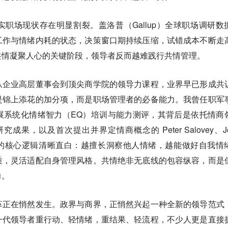
职场现状存在明显割裂。盖洛普（Gallup）全球职场调研数
工作与情绪内耗的状态，决策窗口期持续压缩，试错成本不断走
共情凝聚人心的关键阶段，领导者反而越难践行共情管理。
从企业高层董事会到顶尖商学院的领导力课程，业界早已形成共
是锦上添花的加分项，而是职场管理者的必备能力。我曾任职军
展系统化情绪智力（EQ）培训与能力测评，其背后是依托情商
n 的研究成果，以及首次提出并界定情商概念的 Peter Salovey、J
体系的核心逻辑清晰直白：越擅长洞察他人情绪，越能做好自我情
质，灵活适配自身管理风格。共情绝非无底线的包容纵容，而是
力。
革正在悄然发生。政界与商界，正悄然兴起一种全新的领导范式
一代领导者重行动、轻情绪，重结果、轻流程，不少人更是直接