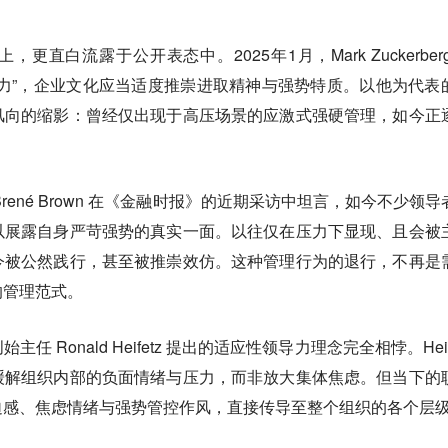
直白流露于公开表态中。2025年1月，Mark Zuckerberg
力”，企业文化应当适度推崇进取精神与强势特质。以他为代表
风向的缩影：曾经仅出现于高压场景的应激式强硬管理，如今正
rené Brown 在《金融时报》的近期采访中坦言，如今不少领导
以展露自身严苛强势的真实一面。以往仅在压力下显现、且会被
今被公然践行，甚至被推崇效仿。这种管理行为的退行，不再是
的管理范式。
 Ronald Heifetz 提出的适应性领导力理念完全相悖。Heif
缓解组织内部的负面情绪与压力，而非放大集体焦虑。但当下的
迫感、焦虑情绪与强势管控作风，直接传导至整个组织的各个层