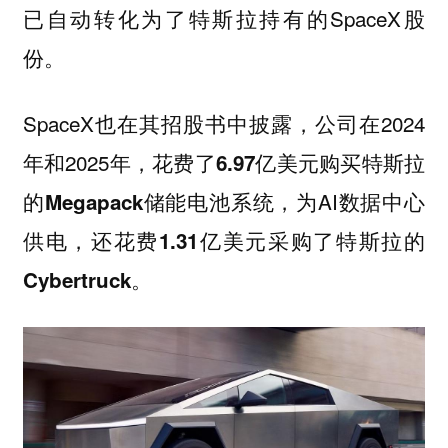
已自动转化为了特斯拉持有的SpaceX股
份。
SpaceX也在其招股书中披露，公司在2024
年和2025年，花费了
购买特斯拉
6.97亿美元
的
，为AI数据中心
Megapack储能电池系统
供电，还花费
采购了特斯拉的
1.31亿美元
。
Cybertruck