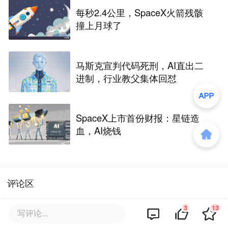
每秒2.4公里，SpaceX火箭残骸
撞上月球了
马斯克宣判代码死刑，AI直出二
进制，行业教父集体回怼
SpaceX上市首份财报：星链造
血，AI烧钱
评论区
3
13
写评论...