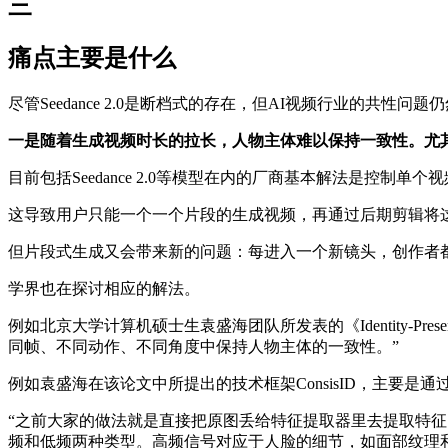
三
痛点主要是什么
尽管Seedance 2.0是断档式的存在，但AI视频行业的共性问题
一是随着生成视频时长的拉长，人物主体难以保持一致性。尤
目前包括Seedance 2.0等模型在内的厂商基本解法是控制单个
这导致用户只能一个一个片段的生成视频，再通过后期剪辑将
但片段式生成又会带来新的问题：每进入一个新镜头，创作者
学界也在探讨相应的解法。
例如北京大学计算机硕士生袁盛海团队所发表的《Identity-Preserving
同帧、不同动作、不同角度中保持人物主体的一致性。”
例如袁盛海在该论文中所提出的技术框架ConsisID，主要
“之前大家的做法就是直接把原图丢给特征提取器里去提取特征
频和低频两种类型。高频信号对应于人脸的细节，如面部纹理