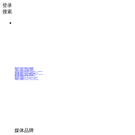
登录
搜索
36氪Auto
数字时氪
未来消费
智能涌现
未来城市
启动Power on
36氪出海
36氪研究院
潮生TIDE
36氪企服点评
36氪财经
职场bonus
36碳
后浪研究所
暗涌Waves
硬氪
氪睿研究院
媒体品牌