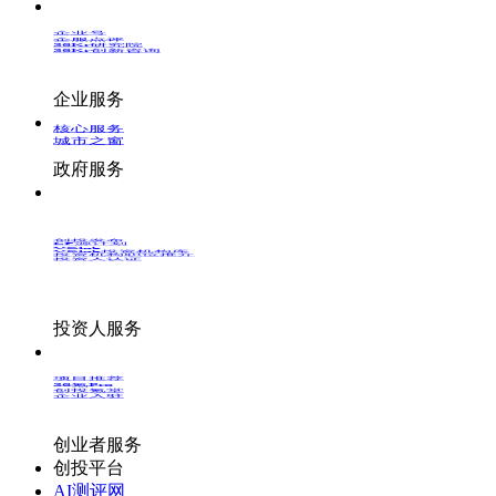
企业号
企服点评
36Kr研究院
36Kr创新咨询
企业服务
核心服务
城市之窗
政府服务
创投发布
LP源计划
VClub
VClub投资机构库
投资机构职位推介
投资人认证
投资人服务
项目推荐
36氪Pro
创投氪堂
企业入驻
创业者服务
创投平台
AI测评网