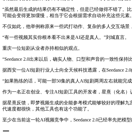
“虽然最后生成的结果仍有不确定性，但是已经做得不错了。比
可能会变得更加缓慢，相当于它会根据需求自动补充这些元素
不仅如此，他举例称原来一些武打动作、复杂的多人交互场景，常常
“有一些视频其实你根本看不出来是AI还是真人。”刘城直言。
重庆一位短剧从业者亦持相似的观点。
“Seedance 2.0出来以后，确实人物、口型和声音的一
据西安一位AI短剧行业人士向全天候科技透露，在Seedanc
“如果熟练的话，可能一部50集的真人AI短剧两周左右就能完
作为一名正在创业、专注AI短剧工具的开发者，星熹（化名）认为
据星熹反馈，即梦视频生成的全能参考模式能够较好的理解九
代速度都很快，其他工具也有这个功能了。
至少在当前这一轮AI视频竞争中，Seedance 2.0已经率先