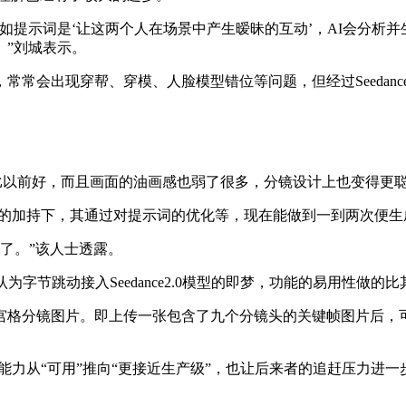
如提示词是‘让这两个人在场景中产生暧昧的互动’，AI会分析
。”刘城表示。
会出现穿帮、穿模、人脸模型错位等问题，但经过Seedance
致性保持比以前好，而且画面的油画感也弱了很多，分镜设计上也变得
e 2.0的加持下，其通过对提示词的优化等，现在能做到一到两次
成了。”该人士透露。
字节跳动接入Seedance2.0模型的即梦，功能的易用性做的
宫格分镜图片。即上传一张包含了九个分镜头的关键帧图片后，
把模型能力从“可用”推向“更接近生产级”，也让后来者的追赶压力进