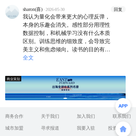
·
回复
sharon(喜)
2026-05-30
我认为量化会带来更大的心理反弹，
本身的乐趣会消失。感性部分用理性
数据控制，和机械学习没有什么本质
区别。训练思维的细致度，会导致完
美主义和焦虑倾向。读书的目的有很
多，太过功利化，反而容易适得其
全文
反。
商业策划
商务合作
关于我们
加入我们
联系我们
城市加盟
寻求报道
我要入驻
投资者关系