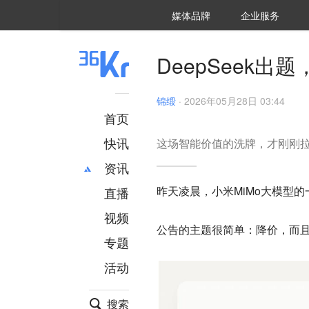
36氪Auto
数字时氪
企业号
未来消费
智能涌现
未来城市
启动Power on
媒体品牌
企业服务
企服点评
36氪出海
36氪研究院
潮生TIDE
36氪企服点评
36Kr研究院
36氪财经
职场bonus
36碳
后浪研究所
36Kr创新咨询
暗涌Waves
硬氪
氪睿研究院
DeepSeek出
锦缎
·
2026年05月28日 03:44
首页
快讯
这场智能价值的洗牌，才刚刚
资讯
昨天凌晨，小米MiMo大模型
直播
最新
推荐
创投
财经
视频
公告的主题很简单：
降价，而
汽车
AI
专题
科技
项目推荐
活动
专精特新
安徽
搜索