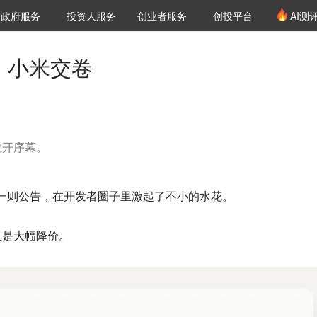
创投发布
项目推荐
核心服务
LP源计划
政府服务
投资人服务
创业者服务
创投平台
AI测
36氪Pro
VClub
VClub投资机构库
创投氪堂
城市之窗
投资机构职位推介
企业入驻
投资人认证
题，小米交卷
拉开序幕。
的一则公告，在开发者圈子里激起了不小的水花。
且是大幅降价。