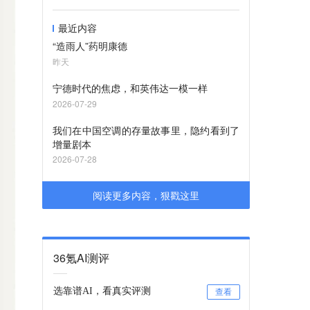
最近内容
“造雨人”药明康德
昨天
宁德时代的焦虑，和英伟达一模一样
2026-07-29
我们在中国空调的存量故事里，隐约看到了
增量剧本
2026-07-28
阅读更多内容，狠戳这里
36氪AI测评
选靠谱AI，看真实评测
查看