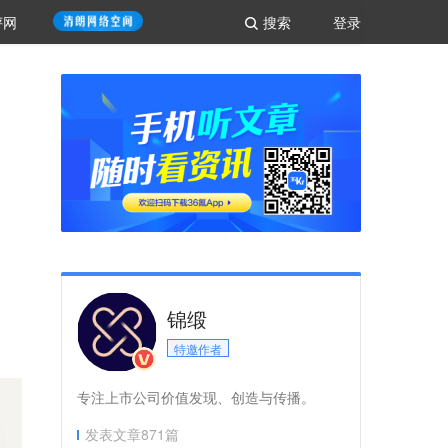
评网
搜索
登录
锦缎
特邀作者
专注上市公司价值发现、创造与传播。
发表文章
871
篇