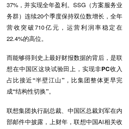
37%，并实现全年盈利。SSG（方案服务业
务群）连续20个季度保持双位数增长，全年
营收突破710亿元，运营利润率稳定在
22.4%的高位。
而能够得到史上最好财报数据的背后，是联
想在中国区这块试验田上，实现非PC收入
占比接近“半壁江山”，比集团整体更早完
成“结构性切换”。
联想集团执行副总裁、中国区总裁刘军在内
部邮件中披露，上财年，联想中国AI相关收