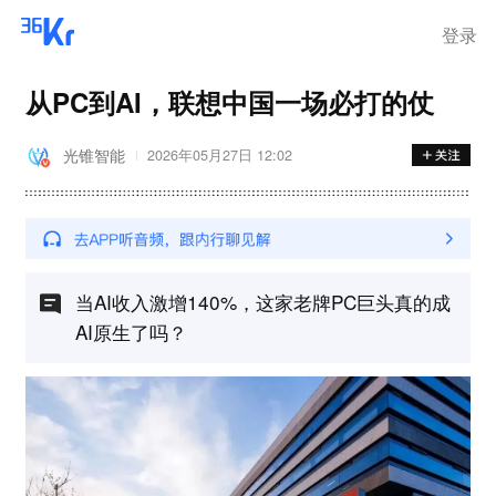
登录
从PC到AI，联想中国一场必打的仗
光锥智能
2026年05月27日 12:02
当AI收入激增140%，这家老牌PC巨头真的成
AI原生了吗？