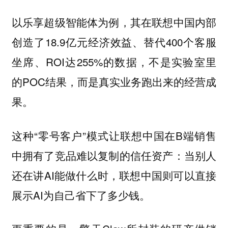
以乐享超级智能体为例，其在联想中国内部
创造了18.9亿元经济效益、替代400个客服
坐席、ROI达255%的数据，不是实验室里
的POC结果，而是真实业务跑出来的经营成
果。
这种“零号客户”模式让联想中国在B端销售
中拥有了竞品难以复制的信任资产：当别人
还在讲AI能做什么时，联想中国则可以直接
展示AI为自己省下了多少钱。