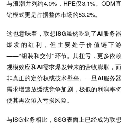
与浪潮并列约4.0%，HPE仅3.1%。ODM直
销模式更是占据整体市场的53.2%。
这也意味着，联想ISG虽然吃到了AI服务器
爆发的红利，但主要处于价值链下游
——“组装和交付”环节。其扭亏，更多依赖
规模效应和AI需求爆发带来的营收膨胀，而
非真正的定价权或技术壁垒。一旦AI服务器
需求增速放缓或竞争加剧，极低的利润率将
使其再次陷入亏损风险。
与ISG业务相比，SSG表面上已经成为联想