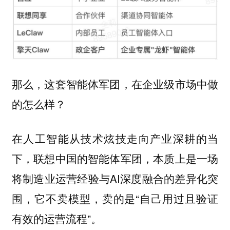
那么，这套智能体军团，在企业级市场中做
的怎么样？
在人工智能从技术炫技走向产业深耕的当
下，联想中国的智能体军团，本质上是一场
将制造业运营经验与AI深度融合的差异化突
围，它不卖模型，卖的是“自己用过且验证
有效的运营流程”。