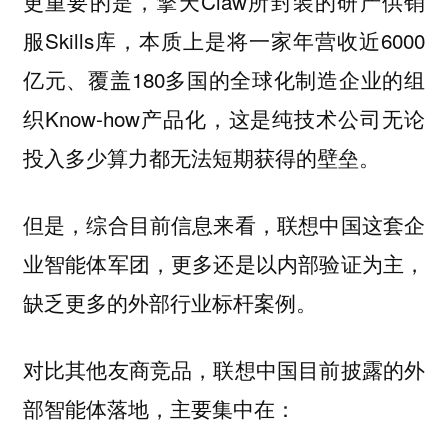
更重要的是，擎天Claw所封装的研产供销
服Skills库，本质上是将一家年营收近6000
亿元、覆盖180多国的全球化制造企业的组
织Know-how产品化，这是纯技术公司无论
投入多少算力都无法短期获得的壁垒。
但是，综合目前信息来看，联想中国这套企
业智能体军团，更多还是以内部验证为主，
缺乏更多的外部行业标杆案例。
对比其他友商竞品，联想中国目前披露的外
部智能体落地，主要集中在：