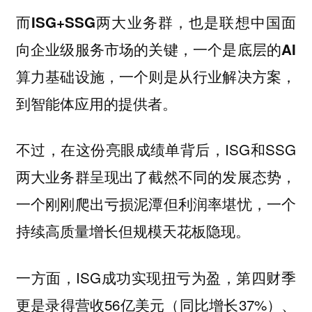
而ISG+SSG两大业务群，也是联想中国面
向企业级服务市场的关键，一个是底层的AI
算力基础设施，一个则是从行业解决方案，
到智能体应用的提供者。
不过，在这份亮眼成绩单背后，ISG和SSG
两大业务群呈现出了截然不同的发展态势，
一个刚刚爬出亏损泥潭但利润率堪忧，一个
持续高质量增长但规模天花板隐现。
一方面，ISG成功实现扭亏为盈，第四财季
更是录得营收56亿美元（同比增长37%）、