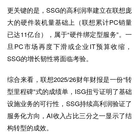
更关键的是，SSG的高利润率建立在联想庞
大的硬件装机量基础上（联想累计PC销量
已达11亿台），属于“硬件绑定型服务”。一
旦PC市场再度下滑或企业IT预算收缩，
SSG的增长韧性将面临考验。
综合来看，联想2025/26财年财报是一份“转
型里程碑”式的成绩单，ISG扭亏证明了基础
设施业务的可行性，SSG持续高利润验证了
服务化方向，AI收入占比三分之一显示了结
构转型的成效。