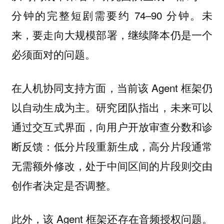
分钟的完整短剧需要约 74–90 分钟。未
来，要走向
，
仍是一个
大规模部署
继续降本
必须面对的问题。
在
，当前该 Agent 框架仍
人机协同支持方面
以自动生成为主。研究团队指出，未来可以
通过交互式界面，向用户开放审查分数和诊
断反馈：
重新生成，
通常
低分片段
高分片段
无需额外修改，处于
的片段则交由
中间区间
创作者决定是否调整。
此外，该 Agent 框架还存在
。
音频授权问题