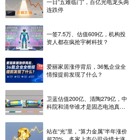
一日“五难临门”，百亿光电龙头两
连跌停
一签7.5万、估值609亿，机构投
资人都在疯抢宇树科技？
爱丽家居涨停背后，36氪企业全
情报提前发现了什么？
卫蓝估值200亿、清陶279亿，中
科院和清华谁才是固态电池真正
的底牌
站在“光”里，“算力金属”半年涨价
超70%，多家上市公司业绩大涨