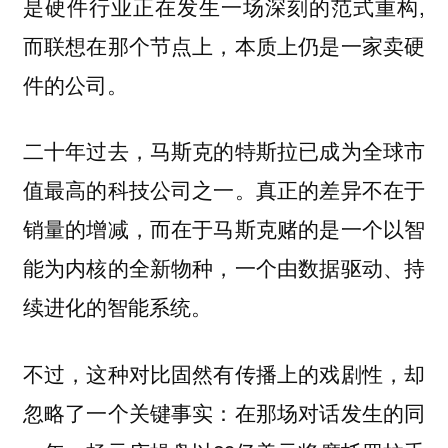
是硬件行业正在发生一场深刻的范式重构,
而联想在那个节点上，本质上仍是一家卖硬
件的公司。
二十年过去，马斯克的特斯拉已成为全球市
值最高的科技公司之一。真正的差异不在于
销量的增减，而在于马斯克赌的是一个以智
能为内核的全新物种，一个由数据驱动、持
续进化的智能系统。
不过，这种对比固然有传播上的戏剧性，却
忽略了一个关键事实：在那场对话发生的同