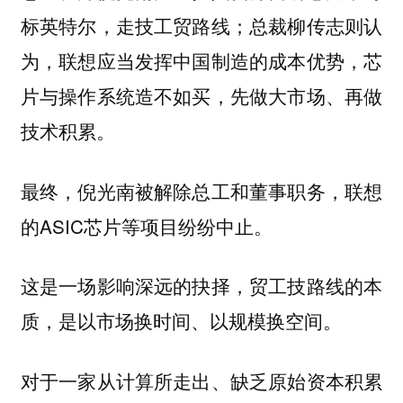
标英特尔，走技工贸路线；总裁柳传志则认
为，联想应当发挥中国制造的成本优势，芯
片与操作系统造不如买，先做大市场、再做
技术积累。
最终，倪光南被解除总工和董事职务，联想
的ASIC芯片等项目纷纷中止。
这是一场影响深远的抉择，贸工技路线的本
质，是以市场换时间、以规模换空间。
对于一家从计算所走出、缺乏原始资本积累