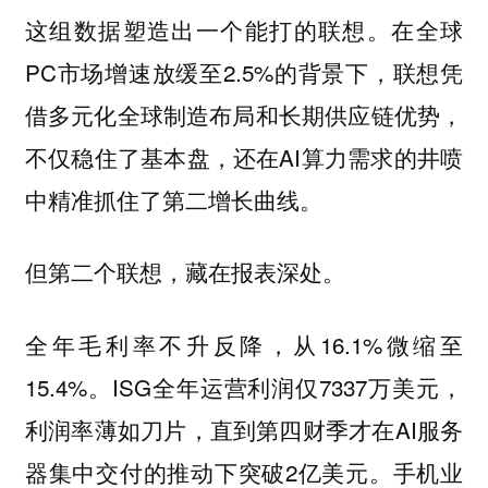
这组数据塑造出一个能打的联想。在全球
PC市场增速放缓至2.5%的背景下，联想凭
借多元化全球制造布局和长期供应链优势，
不仅稳住了基本盘，还在AI算力需求的井喷
中精准抓住了第二增长曲线。
但第二个联想，藏在报表深处。
全年毛利率不升反降，从16.1%微缩至
15.4%。ISG全年运营利润仅7337万美元，
利润率薄如刀片，直到第四财季才在AI服务
器集中交付的推动下突破2亿美元。手机业