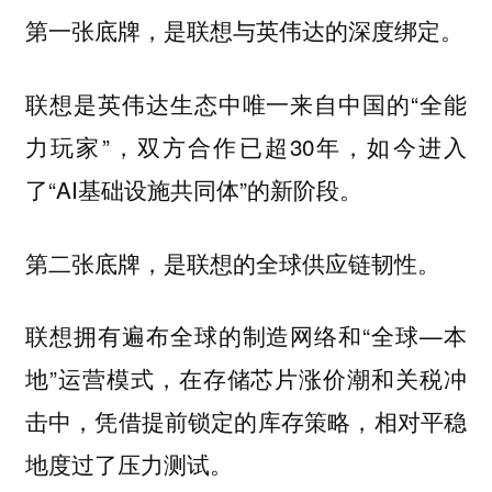
第一张底牌，是联想与英伟达的深度绑定。
联想是英伟达生态中唯一来自中国的“全能
力玩家”，双方合作已超30年，如今进入
了“AI基础设施共同体”的新阶段。
第二张底牌，是联想的全球供应链韧性。
联想拥有遍布全球的制造网络和“全球—本
地”运营模式，在存储芯片涨价潮和关税冲
击中，凭借提前锁定的库存策略，相对平稳
地度过了压力测试。