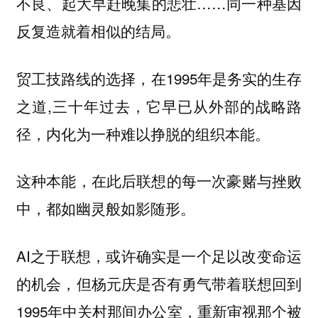
不良、起大早赶晚集的悲壮……同一种基因
反复造就着相似的结局。
贸工技路线的选择，在1995年是务实的生存
之道,三十年过去，它早已从外部的战略路
径，内化为一种难以挣脱的组织本能。
这种本能，在此后联想的每一次豪赌与挫败
中，都如幽灵般如影随形。
AI之于联想，或许确实是一个足以改变命运
的机会，但杨元庆是否有勇气带着联想回到
1995年中关村那间办公室，重新审视那个被