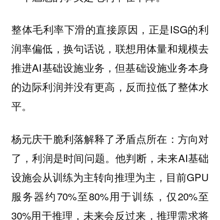
整体毛利率下滑的直接原因，正是ISG的利
润率偏低，换句话说，联想用体量和规模去
推进AI基础设施业务，但基础设施业务本身
的边际利润并没有更高，反而拉低了整体水
平。
杨元庆干脆利落解释了矛盾点所在：方向对
了，利润是时间问题。他判断，未来AI基础
设施会从训练为主转向推理为主，目前GPU
服务器约70%至80%用于训练，仅20%至
30%用于推理，未来会反过来，推理需求将