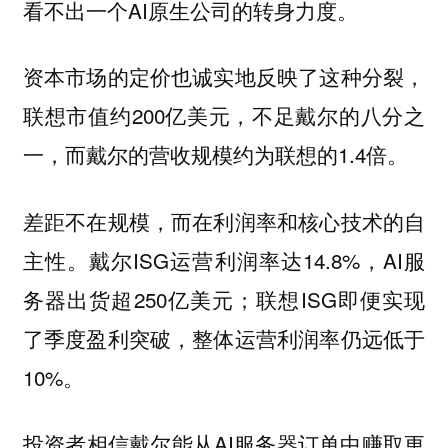
看不出一个AI原生公司的转身力度。
资本市场的定价也诚实地反映了这种分裂，
联想市值约200亿美元，不足戴尔的八分之
一，而戴尔的营收规模约为联想的1.4倍。
差距不在规模，而在利润率和核心技术的自
主性。戴尔ISG运营利润率达14.8%，AI服
务器出货超250亿美元；联想ISG即便实现
了季度盈利突破，整体运营利润率仍远低于
10%。
投资者相信戴尔能从AI服务器订单中赚取更