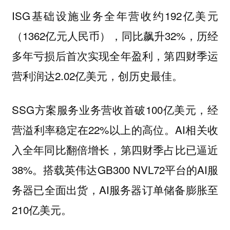
ISG基础设施业务全年营收约192亿美元
（1362亿元人民币），同比飙升32%，历经
多年亏损后首次实现全年盈利，第四财季运
营利润达2.02亿美元，创历史最佳。
SSG方案服务业务营收首破100亿美元，经
营溢利率稳定在22%以上的高位。AI相关收
入全年同比翻倍增长，第四财季占比已逼近
38%。搭载英伟达GB300 NVL72平台的AI服
务器已全面出货，AI服务器订单储备膨胀至
210亿美元。