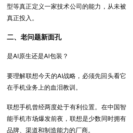
型等真正定义一家技术公司的能力，从未被
真正投入。
二、老问题新面孔
是AI原生还是AI包装？
要理解联想今天的AI战略，必须先回头看它
在手机业务上的血泪教训。
联想手机曾经两度处于有利位置。在中国智
能手机市场爆发前夜，联想是少数同时拥有
品牌、渠道和制造能力的厂商。