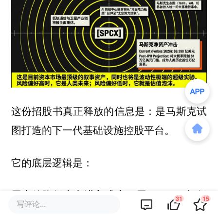
这份招股书真正释放的信息是：
是马斯克试
图打造的下一代基础设施控股平台。
它的底层逻辑是：
用火箭降低太空进入成本；用 Starlink 把低
31
15
写评论...
轨网络商业化；用 AI 把算力需求接进来；