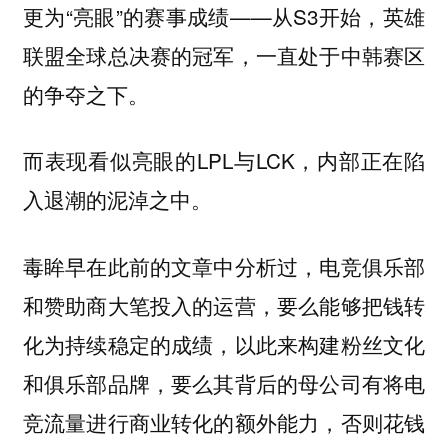
更为“亮眼”的赛事成绩——从S3开始，英雄
联盟全球总决赛的冠军，一直处于中韩赛区
的争夺之下。
而表现看似亮眼的LPL与LCK，内部正在陷
入退潮的泥淖之中。
毒眸早在此前的文章中分析过，电竞俱乐部
和赞助商大笔投入的运营，要么能够把钱转
化为持续稳定的成绩，以此来构建粉丝文化
和俱乐部品牌，要么其背后的母公司有将电
竞流量进行商业转化的额外能力，否则花钱