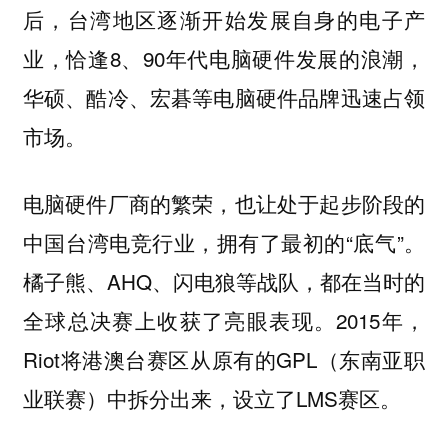
后，台湾地区逐渐开始发展自身的电子产
业，恰逢8、90年代电脑硬件发展的浪潮，
华硕、酷冷、宏碁等电脑硬件品牌迅速占领
市场。
电脑硬件厂商的繁荣，也让处于起步阶段的
中国台湾电竞行业，拥有了最初的“底气”。
橘子熊、AHQ、闪电狼等战队，都在当时的
全球总决赛上收获了亮眼表现。2015年，
Riot将港澳台赛区从原有的GPL（东南亚职
业联赛）中拆分出来，设立了LMS赛区。