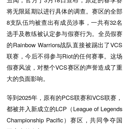
将无限延期以进行具体的调查。赛区的全部
8支队伍均被查出有成员涉事，一共有32名
选手及教练被认定参与假赛行为。全员假赛
的Rainbow Warriors战队直接被踢出了VCS
联赛，今后不得参与Riot的任何赛事。这场
假赛风波，对整个VCS赛区的声誉造成了重
大的负面影响。
等到2025年，原有的PCS联赛和VCS联赛，
都被并入新成立的LCP（League of Legends
Championship Pacific）赛区，共同争夺国