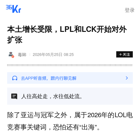
登录
本土增长受限，LPL和LCK开始对外
扩张
毒眸
2026年05月25日 08:25
人往高处走，水往低处流。
除了亚运与冠军之外，属于2026年的LOL电
竞赛事关键词，恐怕还有“出海”。