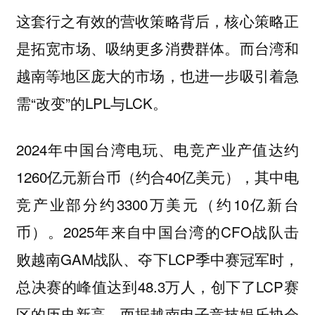
这套行之有效的营收策略背后，核心策略正
是拓宽市场、吸纳更多消费群体。而台湾和
越南等地区庞大的市场，也进一步吸引着急
需“改变”的LPL与LCK。
2024年中国台湾电玩、电竞产业产值达约
1260亿元新台币（约合40亿美元），其中电
竞产业部分约3300万美元（约10亿新台
币）。2025年来自中国台湾的CFO战队击
败越南GAM战队、夺下LCP季中赛冠军时，
总决赛的峰值达到48.3万人，创下了LCP赛
区的历史新高。而据越南电子竞技娱乐协会