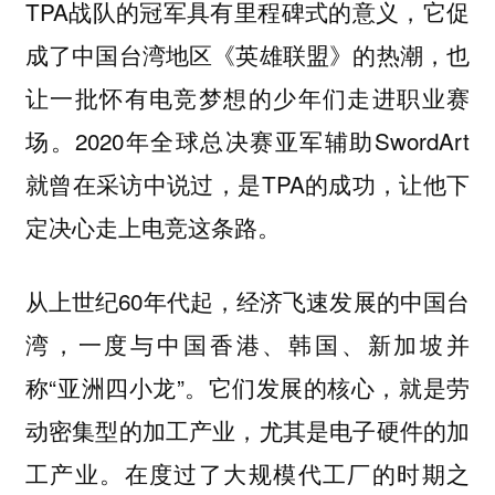
TPA战队的冠军具有里程碑式的意义，它促
成了中国台湾地区《英雄联盟》的热潮，也
让一批怀有电竞梦想的少年们走进职业赛
场。2020年全球总决赛亚军辅助SwordArt
就曾在采访中说过，是TPA的成功，让他下
定决心走上电竞这条路。
从上世纪60年代起，经济飞速发展的中国台
湾，一度与中国香港、韩国、新加坡并
称“亚洲四小龙”。它们发展的核心，就是劳
动密集型的加工产业，尤其是电子硬件的加
工产业。在度过了大规模代工厂的时期之