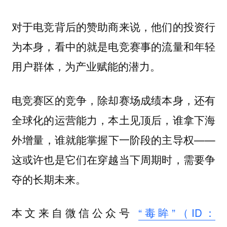
对于电竞背后的赞助商来说，他们的投资行
为本身，看中的就是电竞赛事的流量和年轻
用户群体，为产业赋能的潜力。
电竞赛区的竞争，除却赛场成绩本身，还有
全球化的运营能力，本土见顶后，谁拿下海
外增量，谁就能掌握下一阶段的主导权——
这或许也是它们在穿越当下周期时，需要争
夺的长期未来。
本文来自微信公众号
“毒眸”（ID：