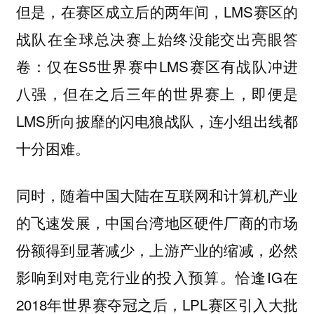
但是，在赛区成立后的两年间，LMS赛区的
战队在全球总决赛上始终没能交出亮眼答
卷：仅在S5世界赛中LMS赛区有战队冲进
八强，但在之后三年的世界赛上，即便是
LMS所向披靡的闪电狼战队，连小组出线都
十分困难。
同时，随着中国大陆在互联网和计算机产业
的飞速发展，中国台湾地区硬件厂商的市场
份额得到显著减少，上游产业的缩减，必然
影响到对电竞行业的投入预算。恰逢IG在
2018年世界赛夺冠之后，LPL赛区引入大批