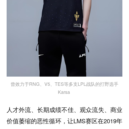
曾效力于RNG、V5、TES等多支LPL战队的打野选手
Karsa
人才外流、长期成绩不佳、观众流失、商业
价值萎缩的恶性循环，让LMS赛区在2019年