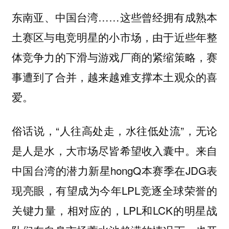
东南亚、中国台湾……这些曾经拥有成熟本
土赛区与电竞明星的小市场，由于近些年整
体竞争力的下滑与游戏厂商的紧缩策略，赛
事遭到了合并，越来越难支撑本土观众的喜
爱。
俗话说，“人往高处走，水往低处流”，无论
是人是水，大市场尽皆希望收入囊中。来自
中国台湾的潜力新星hongQ本赛季在JDG表
现亮眼，有望成为今年LPL竞逐全球荣誉的
关键力量，相对应的，LPL和LCK的明星战