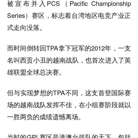
被宣布并入PCS（Pacific Championship
Series）赛区，标志着台湾地区电竞产业正
式走向没落。
而时间倒转回TPA拿下冠军的2012年，一支
名叫西贡小丑的越南战队，也首次进入了英
雄联盟全球总决赛。
但与实现梦想的TPA不同，这支首登国际赛
场的越南战队发挥不佳，在小组赛阶段就以
一胜两负的成绩遗憾离场。
当时的GPL赛区是港澳台战队的天下，包括