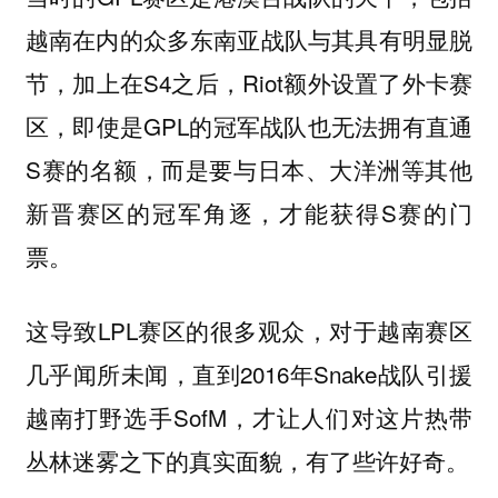
越南在内的众多东南亚战队与其具有明显脱
节，加上在S4之后，Riot额外设置了外卡赛
区，即使是GPL的冠军战队也无法拥有直通
S赛的名额，而是要与日本、大洋洲等其他
新晋赛区的冠军角逐，才能获得S赛的门
票。
这导致LPL赛区的很多观众，对于越南赛区
几乎闻所未闻，直到2016年Snake战队引援
越南打野选手SofM，才让人们对这片热带
丛林迷雾之下的真实面貌，有了些许好奇。