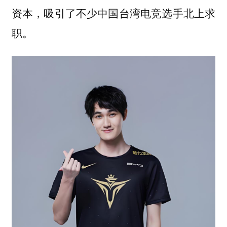
资本，吸引了不少中国台湾电竞选手北上求
职。