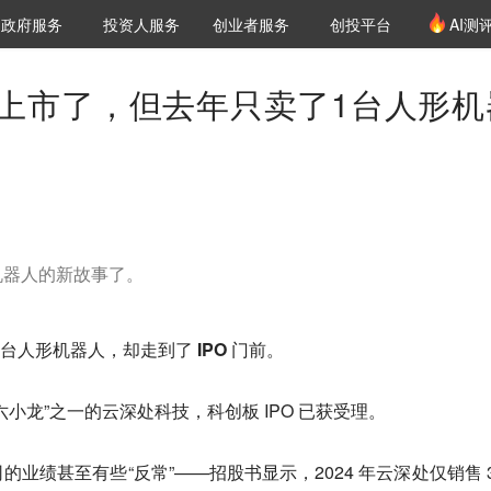
创投发布
项目推荐
核心服务
LP源计划
政府服务
投资人服务
创业者服务
创投平台
AI测
36氪Pro
VClub
VClub投资机构库
创投氪堂
城市之窗
投资机构职位推介
企业入驻
投资人认证
上市了，但去年只卖了1台人形机
机器人的新故事了。
 台人形机器人，却走到了 IPO 门前
。
小龙”之一的云深处科技，科创板 IPO 已获受理。
业绩甚至有些“反常”——招股书显示，2024 年云深处仅销售 3