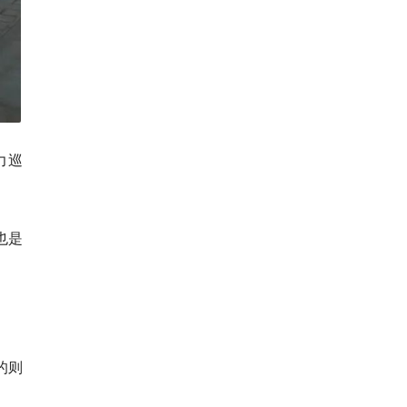
力巡
也是
的则