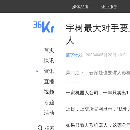
36氪Auto
数字时氪
企业号
未来消费
智能涌现
未来城市
启动Power on
媒体品牌
企业服务
企服点评
36氪出海
36氪研究院
潮生TIDE
36氪企服点评
36Kr研究院
36氪财经
职场bonus
36碳
后浪研究所
36Kr创新咨询
暗涌Waves
硬氪
氪睿研究院
宇树最大对手要
人
首页
蓝字计划
·
2026年05月22日 10:01
快讯
资讯
风口之下，云深处也要讲人形
直播
最新
推荐
创投
财经
视频
一家机器人公司，
一年只卖出1
汽车
AI
专题
科技
项目推荐
近日，上交所官网显示，“杭州六
活动
专精特新
安徽
如果只看人形机器人，这家公司的
搜索