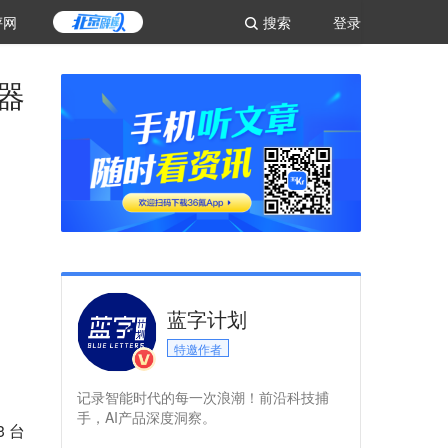
评网
搜索
登录
器
蓝字计划
特邀作者
记录智能时代的每一次浪潮！前沿科技捕
手，AI产品深度洞察。
 台