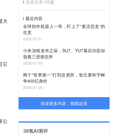
发表文章
135
篇
最近内容
最大
全球协作机器人一哥，盯上了“复活恐龙”的
生意
2026-07-31
小米澎程发布之际，SU7、YU7幕后功臣却
急着三进港交所
且它
2026-07-30
两个“世界第一”打到交易所，智元要和宇树
争400亿身价
2026-07-29
阅读更多内容，狠戳这里
家公
36氪AI测评