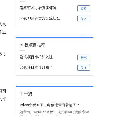
选靠谱AI，看真实评测
查看
36氪AI测评官方交流社区
加入
人实
作业
36氪项目推荐
型；
咨询项目审核和入驻
联系
36氪项目推荐订阅号
关注
科研
下一篇
到平
token套餐来了，电信运营商着急了？
运营商开卖“token套餐”，是要收AI时代的“新流