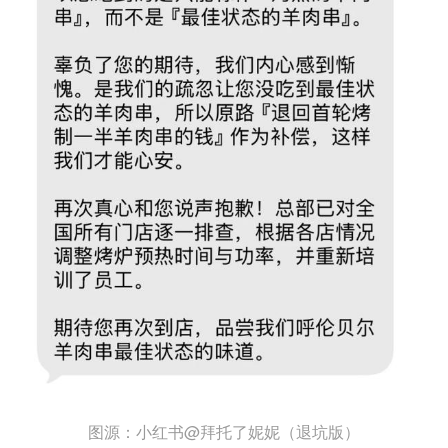
图源：小红书@拜托了妮妮（退坑版）