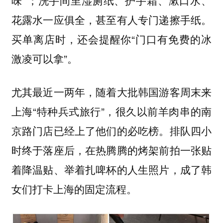
味”；洗手间里湿厕纸、护手霜、漱口水、
花露水一应俱全，甚至有人专门递擦手纸。
买单离店时，还会提醒你“门口有免费的冰
激凌可以拿”。
尤其最近一两年，随着大批韩国游客周末来
上海“特种兵式旅行”，很久以前羊肉串的南
京路门店已经上了他们的必吃榜。
排队四小
时终于落座后，在热腾腾的烤架前拍一张贴
着降温贴、举着扎啤杯的人生照片，成了韩
女们打卡上海的固定流程。