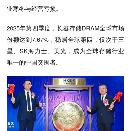
业寒冬与经营亏损。
2025年第四季度，长鑫存储DRAM全球市场
份额达到7.67%，稳居全球第四，仅次于三
星、SK海力士、美光，成为全球存储行业
唯一的中国突围者。