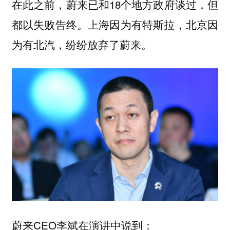
在此之前，蔚来已和18个地方政府谈过，但
都以失败告终。上海因为有特斯拉，北京因
为有北汽，纷纷放弃了蔚来。
蔚来CEO李斌在演讲中说到：