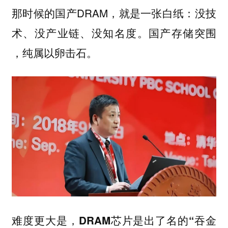
那时候的国产DRAM，就是一张白纸：没技
术、没产业链、没知名度。国产存储突围
，纯属以卵击石。
难度更大是，DRAM芯片是出了名的“吞金