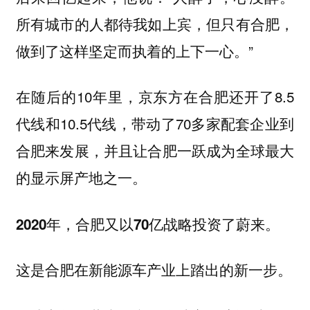
所有城市的人都待我如上宾，但只有合肥，
做到了这样坚定而执着的上下一心。”
在随后的10年里，京东方在合肥还开了8.5
代线和10.5代线，带动了70多家配套企业到
合肥来发展，并且让合肥一跃成为全球最大
的显示屏产地之一。
2020年，合肥又以70亿战略投资了蔚来。
这是合肥在新能源车产业上踏出的新一步。