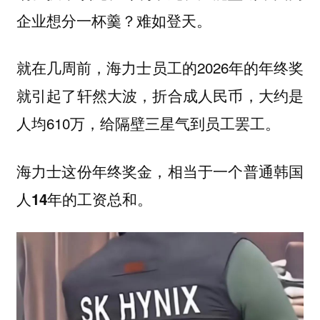
企业想分一杯羹？难如登天。
就在几周前，海力士员工的2026年的年终奖
就引起了轩然大波，折合成人民币，大约是
人均610万，给隔壁三星气到员工罢工。
海力士这份年终奖金，相当于一个普通韩国
人
14年的工资总和。