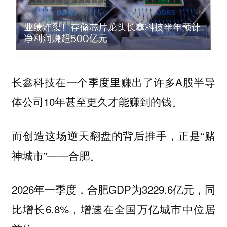
长鑫科技在一个季度里赚出了许多A股半导
体公司10年甚至更久才能赚到的钱。
而创造这场逆天翻盘的背后推手，正是“赌
神城市”——
合肥。
2026年一季度，合肥GDP为3229.6亿元，同
比增长6.8%，增速在全国万亿城市中位居