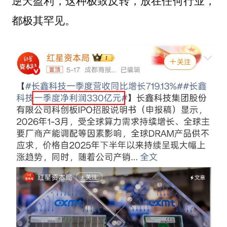
都极其罕见。