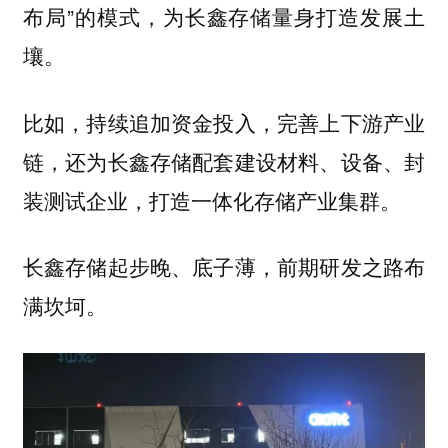
布局”的模式，为长鑫存储量身打造发展土
壤。
比如，持续追加资金投入，完善上下游产业
链，还为长鑫存储配套建设材料、设备、封
装测试企业，打造一体化存储产业集群。
长鑫存储起步晚、底子薄，前期研发之路布
满坎坷。