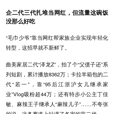
企二代三代扎堆当网红，但流量这碗饭
没那么好吃
“毛巾少爷”靠当网红帮家族企业实现年轻化
转型，这招早就不新鲜了。
曲美家居二代“泽龙Z”，拍了个“父债子还”系
列短剧，累计播放8362万；卡拉羊箱包的二
代“若一”，靠“95后江浙沪女儿继承家
业”Vlog吸粉超44万；还有特步小公主丁佳
敏、麻辣王子继承人“麻辣儿子”……不夸张
的说，这条赛道上站满了各家的富二代。