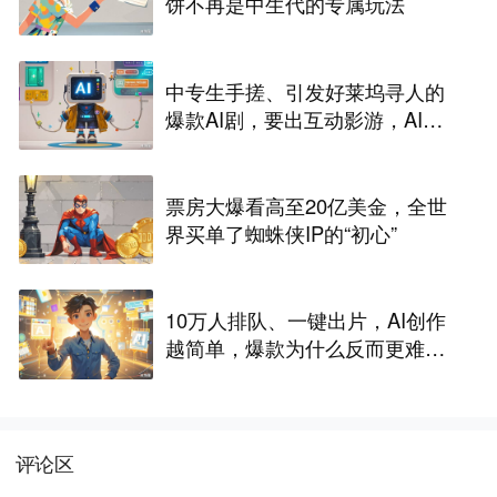
饼不再是中生代的专属玩法
中专生手搓、引发好莱坞寻人的
爆款AI剧，要出互动影游，AI剧
尽头是游戏？
票房大爆看高至20亿美金，全世
界买单了蜘蛛侠IP的“初心”
10万人排队、一键出片，AI创作
越简单，爆款为什么反而更难做
了
评论区